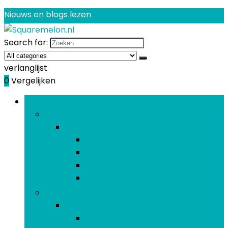
Nieuws en blogs lezen
Search for:
verlanglijst
0
Vergelijken
Bladeren door rubrieken
Auto- & voertuigelektronica
Auto- & voertuigelektronica
Auto-elektronica
Gps-apparatuur
Motorelektronica
Nautische elektronica
Camera and foto
Camera and foto
Actiecamera’s