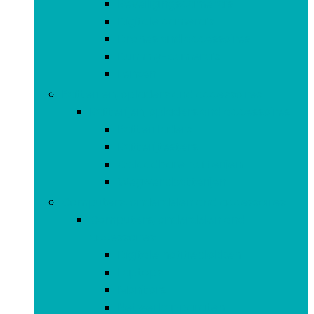
Beveiligingscamera’s
Digitale camera’s
Drones and accessoires
Dummy-camera’s
Lenzen
Batterijen, opladers and accessoires
Batterijen, opladers and accessoires
Batterijladers
Batterijtesters
Oplaadbare batterijen
Wegwerpbatterijen
Computers, onderdelen and accessoires
Computers, onderdelen and
accessoires
Digitale notitieblokken
Laptops
Monitors
Netwerkapparaten