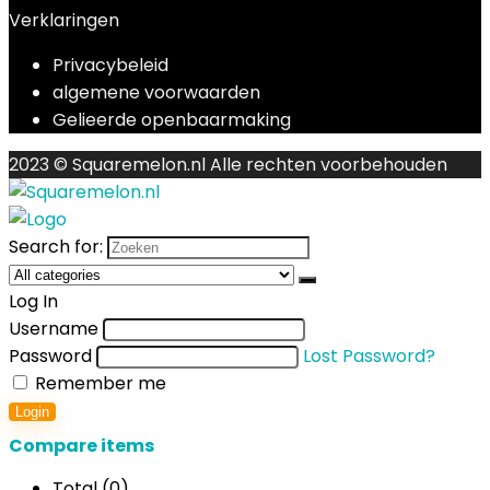
Verklaringen
Privacybeleid
algemene voorwaarden
Gelieerde openbaarmaking
2023 © Squaremelon.nl Alle rechten voorbehouden
Search for:
Log In
Username
Password
Lost Password?
Remember me
Login
Compare items
Total (
0
)