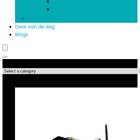
Koptelefoons and oordopjes
Verlengsnoeren
Mobiele telefoons
Deal van de dag
Blogs
Productcategorieën
Topdeals!!