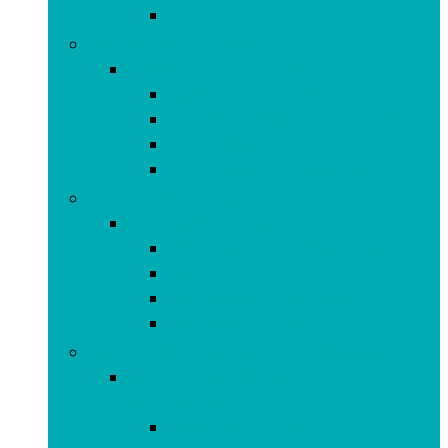
Tablets
Draagbare technologie
Draagbare technologie
Activiteitstrackers
Bluetooth-headsets met 1 oortje
Smartwatches
Virtual Reality-headsets (VR)
Hifi and home-audio
Hifi and home-audio
Compacte stereosystemen
Luidsprekers
Radio’s and gettoblasters
Radiocommunicatie
Koptelefoons, oordopjes and accessoires
Koptelefoons, oordopjes and
accessoires
Hoesjes and cases