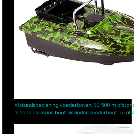
Afstandsbediening Voederboten, RC 500 m afstan
draadloos visaas boot visvinder voederboot op af
€
130.00