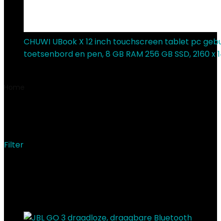
CHUWI UBook X 12 inch touchscreen tablet pc geb
toetsenbord en pen, 8 GB RAM 256 GB SSD, 2160 x 1
€
459.00
Home
Product Modelnummer item
‎JBLGO3BLUP
‎JBLGO3BLUP
Filter
Showing the single result
Added to wishlist
Removed from wishlist
0
Add to compare