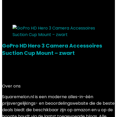
Showing the single result
Added to wishlist
Removed from wishlist
0
Add to compare
GoPro HD Hero 3 Camera Accessoires
Suction Cup Mount – zwart
Added to wishlist
Removed from wishlist
0
Add to compare
€
36.99
Over ons
Squaremelon.nl is een moderne alles-in-één
prijsvergelijkings- en beoordelingswebsite die de beste
deals biedt die beschikbaar zijn op amazon en u op de
hoogte houdt via de laatst toegevoegde blogs. Alle