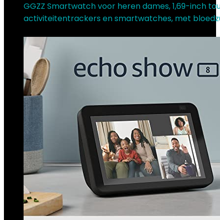
GGZZ Smartwatch voor heren dames, 1,69-inch to
activiteitentrackers en smartwatches, met bloedz
€
39.99