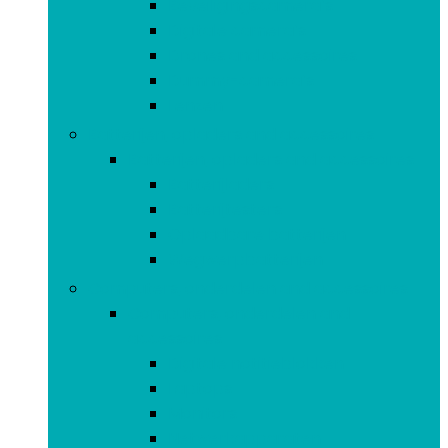
Beveiligingscamera’s
Digitale camera’s
Drones and accessoires
Dummy-camera’s
Lenzen
Batterijen, opladers and accessoires
Batterijen, opladers and accessoires
Batterijladers
Batterijtesters
Oplaadbare batterijen
Wegwerpbatterijen
Computers, onderdelen and accessoires
Computers, onderdelen and
accessoires
Digitale notitieblokken
Laptops
Monitors
Netwerkapparaten