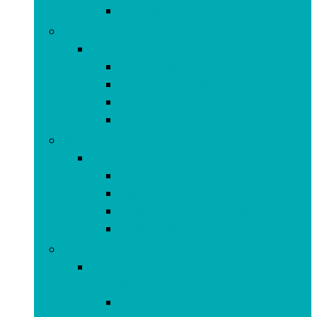
Tablets
Draagbare technologie
Draagbare technologie
Activiteitstrackers
Bluetooth-headsets met 1 oortje
Smartwatches
Virtual Reality-headsets (VR)
Hifi and home-audio
Hifi and home-audio
Compacte stereosystemen
Luidsprekers
Radio’s and gettoblasters
Radiocommunicatie
Koptelefoons, oordopjes and accessoires
Koptelefoons, oordopjes and
accessoires
Hoesjes and cases