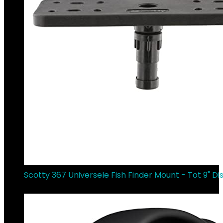
Scotty 367 Universele Fish Finder Mount - Tot 9" Di
€
44.64