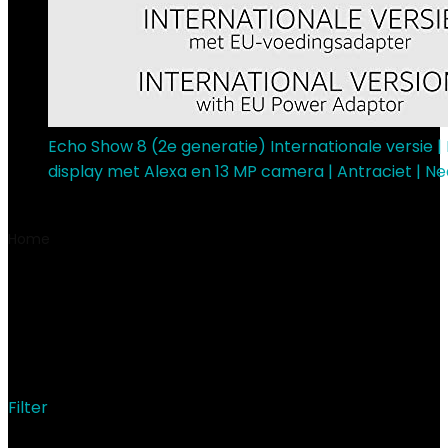
Echo Show 8 (2e generatie) Internationale versie 
display met Alexa en 13 MP camera | Antraciet | N
€
129.99
Home
Product Productafmetingen
‎15.24 x 4.32 x 22.86
cm; 59 gram
‎15.24 x 4.32 x 22.86 cm; 59
gram
Filter