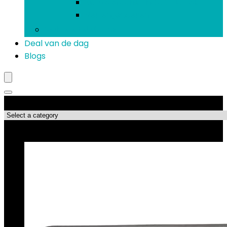
Koptelefoons and oordopjes
Verlengsnoeren
Mobiele telefoons
Deal van de dag
Blogs
Productcategorieën
Topdeals!!