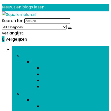
Nieuws en blogs lezen
Search for:
verlanglijst
0
Vergelijken
Bladeren door rubrieken
Auto- & voertuigelektronica
Auto- & voertuigelektronica
Auto-elektronica
Gps-apparatuur
Motorelektronica
Nautische elektronica
Camera and foto
Camera and foto
Actiecamera’s