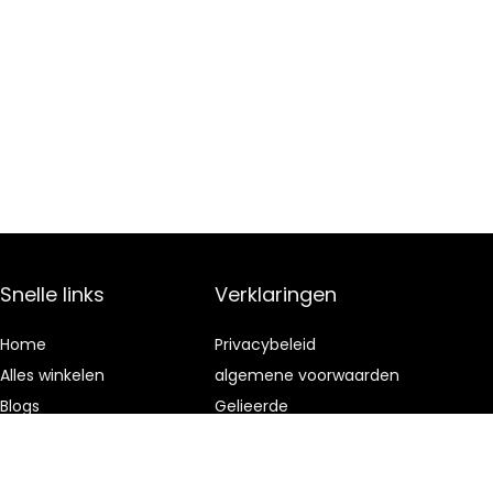
Snelle links
Verklaringen
Home
Privacybeleid
Alles winkelen
algemene voorwaarden
Blogs
Gelieerde
openbaarmaking
Onze webshops
Adverteren