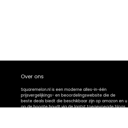
Over ons
Squaremelon.nl is een moderne alles-in-één
prijsvergelijkings- en beoordelingswebsite die de
beste deals biedt die beschikbaar zijn op amazon en u
op de hoogte houdt via de laatst toegevoegde blogs.
Alle afbeeldingen zijn auteursrechtelijk beschermd
door hun respectievelijke eigenaren. Alle geciteerde
inhoud is afgeleid van hun respectievelijke bronnen.