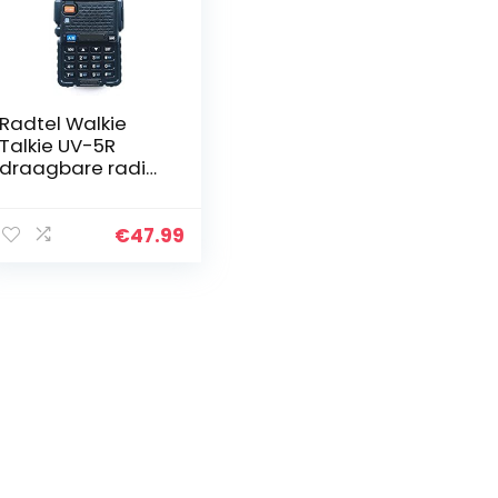
Radtel Walkie
Talkie UV-5R
draagbare radio
(dubbele band,
FM, DTMF-
codering, CTCSS-
€
47.99
gegevensbesche
rmingscodes),
zwart