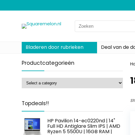
Search
for:
Bladeren door rubrieken
Deal van de d
Productcategorieën
H
‎
Sh
Topdeals!!
HP Pavilion 14-ec0220nd | 14"
Full HD Antiglare Slim IPS | AMD
Ryzen 5 5500U | 16GB RAM |