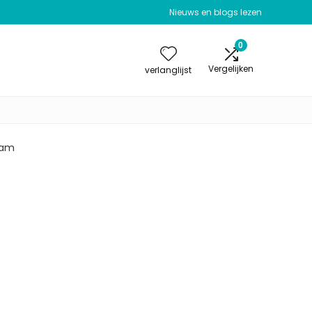
Nieuws en blogs lezen
0
Vergelijken
verlanglijst
gram