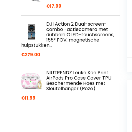
€
17.99
DJI Action 2 Dual-screen-
combo -actiecamera met
dubbele OLED-touchscreens,
155° FOV, magnetische
hulpstukken…
€
279.00
NIUTRENDZ Leuke Koe Print
AirPods Pro Case Cover TPU
Beschermende Hoes met
Sleutelhanger (Roze)
€
11.99