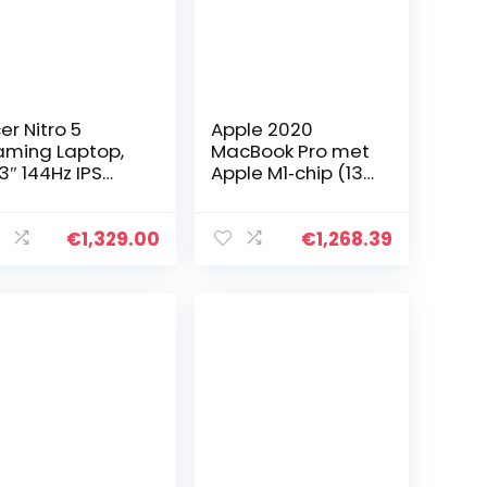
er Nitro 5
Apple 2020
ming Laptop,
MacBook Pro met
.3″ 144Hz IPS
Apple M1‑chip (13-
D-scherm, Intel
inch, 8 GB RAM,
re i7-11800H,
256 GB SSD) –
GB DDR4 SDRAM,
zilver
€
1,329.00
€
1,268.39
B NVMe SSD,
IDIA GeForce
X 3050 Ti,
ERTY Backlit
etsenbord,
ndows 11 Home