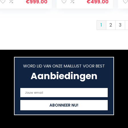
256 GB SSD-
(Renewed)
ge
€
999.00
€
499.00
opslag,
RA
toetsenbord
H
met…
Wi
(v
1
2
3
zw
WORD LID VAN ONZE MAILLIJST VOOR BEST
Aanbiedingen