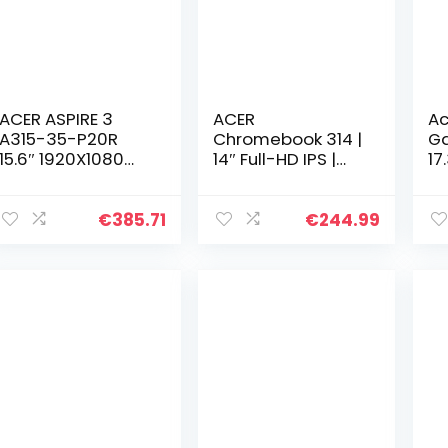
ACER ASPIRE 3
ACER
Ac
A315-35-P20R
Chromebook 314 |
Ga
15.6″ 1920X1080
14″ Full-HD IPS |
17
PIXEL INTEL®
Intel Celeron
FH
PENTIUM®
N4120 Quad Core
Co
ARGENTO 8GB
| 4GB RAM | 64GB
16
€
385.71
€
244.99
DDR4-SDRAM
eMMC | Chrome
1T
256GB SSD WI-FI 5
OS | QWERTY
NV
WINDOWS 10 HOME
Toetsenbord
RT
SILVER
QW
NX.A6LET.00A
to
Wi