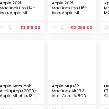
Apple 2021
Apple 2021
Ap
MacBook Pro (14-
MacBook Pro (16-
Ma
inch, Apple M1
inch, Apple M1
M2
Pro‑chip met
Pro‑chip met
Li
8‑core CPU en
10‑core CPU en
di
14‑core GPU, 16 GB
16‑core GPU, 16 GB
25
€
1,919.00
€
2,269.00
RAM, 512 GB SSD) –
RAM, 512 GB SSD) –
op
zilver
zilver
sp
Apple MacBook
Apple MQD32
De
Air-laptop (2020):
MacBook Air 13.3
E7
Apple M1‐chip, 13‐
Intel Core i5, 8GB,
Co
inch Retina-
128GB, macOS
“”
display, 8 GB RAM,
Sierra Laptop
Co