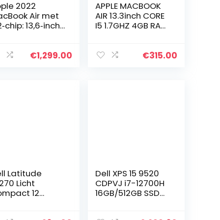
ple 2022
APPLE MACBOOK
cBook Air met
AIR 13.3inch CORE
‑chip: 13,6‑inch
I5 1.7GHZ 4GB RAM
quid Retina-
64GB SSD
splay, 8GB RAM,
WEBCAM OS X
6 GB SSD-
SIERRA MID-2012
€
1,299.00
€
315.00
slag;
(Refurbished)
acegrijs
ll Latitude
Dell XPS 15 9520
270 Licht
CDPVJ i7-12700H
mpact 12
16GB/512GB SSD
laptop Intel
15″ FHD+
re i5 6e
RTX3050Ti W11