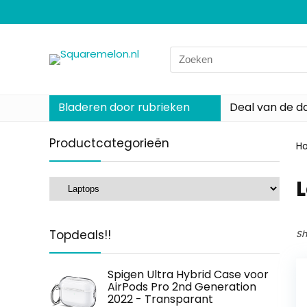
Search
for:
Bladeren door rubrieken
Deal van de d
Productcategorieën
H
Topdeals!!
Sh
Spigen Ultra Hybrid Case voor
AirPods Pro 2nd Generation
2022 - Transparant