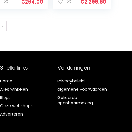
neratie 8GB
€
264.00
€
2,299.60
M 256GB SSD
DMI Webcam
n 10 Pro
ernieuwd),
→
art
Snelle links
Verklaringen
Home
Privacybeleid
Alles winkelen
algemene voorwaarden
Blogs
Gelieerde
openbaarmaking
Onze webshops
Adverteren