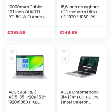
10000mAh Tablet
15,6 inch draagbaar
10.1 Inch OUKITEL
LCD-scherm Ultra
RT1 5G WIFI Android
HD 1920 * 1080 IPS
11 Tablets PC 4GB
draagbare monitor
RAM 64GB ROM
met
TF128GB Uitbreiding
HDMI/VGA/ingebou
€
299.99
€
149.99
Helio P22 IP68…
wde
luidsprekers/audio…
ACER ASPIRE 3
ACER Chromebook
A315-35-P20R 15.6″
314 | 14″ Full-HD IPS
1920X1080 PIXEL
| Intel Celeron
INTEL® PENTIUM®
N4120 Quad Core |