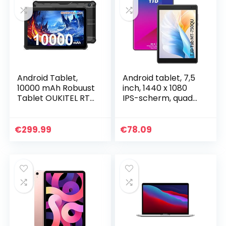
toetsenbord,
Windows 11 Home
Android Tablet,
Android tablet, 7,5
10000 mAh Robuust
inch, 1440 x 1080
Tablet OUKITEL RT1
IPS-scherm, quad-
(10.1 Inch, WIFI,
core processor, 2
Android 11, 64 GB,
GB RAM, 32 GB ROM
128 GB
(512 GB
€
299.99
€
78.09
Uitbreidingsgeheug
uitbreidbaar),
en…
Google…