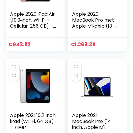
Apple 2020 iPad Air
Apple 2020
(10,9‑inch, Wi-Fi +
MacBook Pro met
Cellular, 256 GB) –
Apple M1‑chip (13-
roségoud
inch, 8 GB RAM, 256
(4e generatie)
GB SSD) – zilver
€
943.82
€
1,268.39
Apple 2021 10,2‑inch
Apple 2021
iPad (Wi-Fi, 64 GB)
MacBook Pro (14-
– zilver
inch, Apple M1