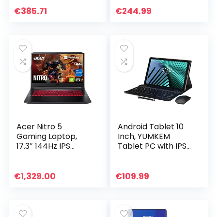
ARGENTO 8GB
4GB RAM | 64GB
DDR4-SDRAM
eMMC | Chrome OS
€
385.71
€
244.99
256GB SSD WI-FI 5
| QWERTY
WINDOWS 10 HOME
Toetsenbord
SILVER
NX.A6LET.00A
Acer Nitro 5
Android Tablet 10
Gaming Laptop,
Inch, YUMKEM
17.3″ 144Hz IPS
Tablet PC with IPS
FHD-scherm, Intel
1280P HD Touch
Core i7-11800H,
Screen, Octa-Core,
16GB DDR4 SDRAM,
4GB RAM 64GB
€
1,329.00
€
109.99
1TB NVMe SSD,
ROM, WiFi, Dual
NVIDIA GeForce
Camera…
RTX 3050 Ti,
QWERTY Backlit