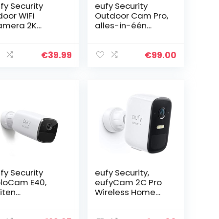
fy Security
eufy Security
door WiFi
Outdoor Cam Pro,
amera 2K
alles-in-één
ewakingscamer
standalone
voor
buiten
nnenshuis,
bewakingscamer
€
39.99
€
99.00
rsoonsherkenni
a met 2K
, met
resolutie,
emassistent…
spotlight,
nachtzicht in…
fy Security
eufy Security,
loCam E40,
eufyCam 2C Pro
iten
Wireless Home
veiligingscame
Security-
, Wi-Fi,
uitbreidingscame