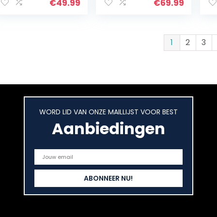
kantelbare
a voor buiten, met
Dr
€
49.99
€
69.99
bewakingscamer
1080p resolutie…
Pe
a, wifi…
AI
Au
1
2
3
WORD LID VAN ONZE MAILLIJST VOOR BEST
Aanbiedingen