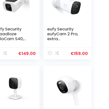
fy Security
eufy Security
aadloze
eufyCam 2 Pro,
loCam S40,
extra
aadloos,
bewakingscamer
veiligingscame
a om aan te
 voor buiten,
sluiten, 365
€
149.00
€
159.00
fi, camera met
dagen
hijnwerper…
batterijvermogen,
HomeKit…