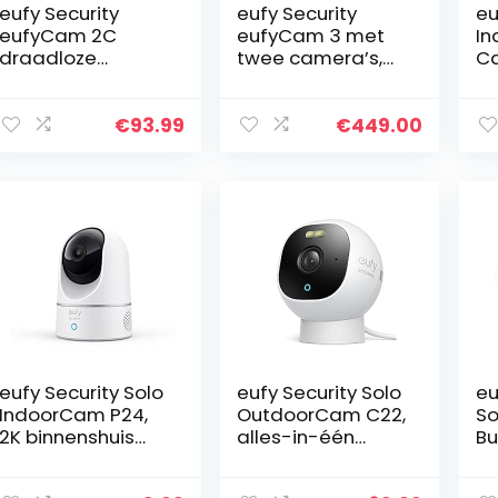
eufy Security
eufy Security
eu
eufyCam 2C
eufyCam 3 met
In
draadloze
twee camera’s,
C
bewakingscamer
4k draadloze
b
a, 180 dagen
bewakingscamer
a 
batterijduur,
a met
bi
€
93.99
€
449.00
1080p HD, IP67
geïntegreerd
pe
weerbestendig,
zonnepaneel, AI
ng
nachtzicht…
voor…
st
eufy Security Solo
eufy Security Solo
eu
IndoorCam P24,
OutdoorCam C22,
So
2K binnenshuis
alles-in-één
Bu
bewakingscamer
stand-alone
Be
a, draai-
bewakingscamer
ra