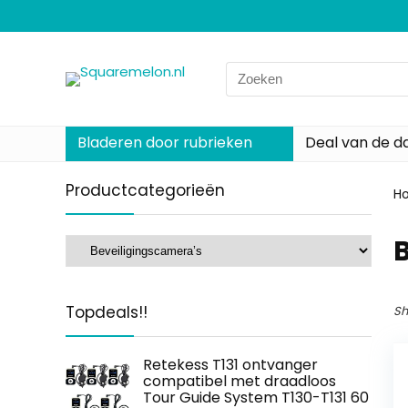
Search
for:
Bladeren door rubrieken
Deal van de d
Productcategorieën
H
Topdeals!!
Sh
Retekess T131 ontvanger
compatibel met draadloos
Tour Guide System T130-T131 60