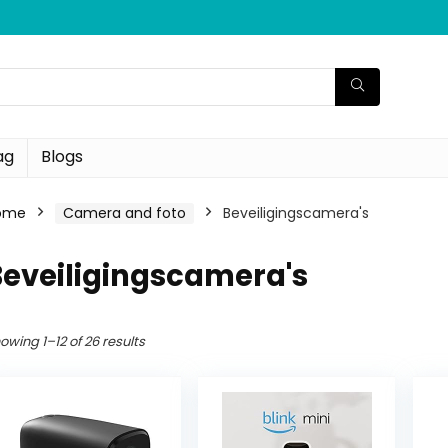
ag
Blogs
ome
Camera and foto
Beveiligingscamera's
Beveiligingscamera's
owing 1–12 of 26 results