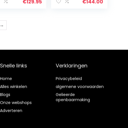
aadloos,
ra, 2K-resolutie,
€
129.95
€
144.00
rsoon Detectie
batterijduur van
, Twee-weg
180 dagen…
dio, Alexa…
→
Snelle links
Verklaringen
Home
Privacybeleid
Alles winkelen
algemene voorwaarden
Blogs
Gelieerde
openbaarmaking
Onze webshops
Adverteren