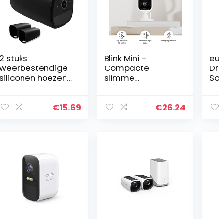
2 stuks
Blink Mini –
eu
weerbestendige
Compacte
Dr
siliconen hoezen
slimme
So
voor eufyCam 2 /
beveiligingscame
dr
eufyCam 2
ra voor binnen,
be
Pro/eufyCam 1,
plug-in, 1080p HD
ra
€
15.69
€
26.24
Outdoor Home
dag- en
wi
Security
nachtvideo,
sc
camerasysteem…
nachtzicht…