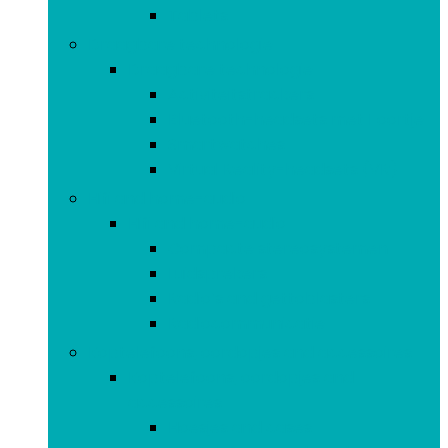
Tablets
Draagbare technologie
Draagbare technologie
Activiteitstrackers
Bluetooth-headsets met 1 oortje
Smartwatches
Virtual Reality-headsets (VR)
Hifi and home-audio
Hifi and home-audio
Compacte stereosystemen
Luidsprekers
Radio’s and gettoblasters
Radiocommunicatie
Koptelefoons, oordopjes and accessoires
Koptelefoons, oordopjes and
accessoires
Hoesjes and cases