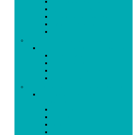
Beveiligingscamera’s
Digitale camera’s
Drones and accessoires
Dummy-camera’s
Lenzen
Batterijen, opladers and accessoires
Batterijen, opladers and accessoires
Batterijladers
Batterijtesters
Oplaadbare batterijen
Wegwerpbatterijen
Computers, onderdelen and accessoires
Computers, onderdelen and
accessoires
Digitale notitieblokken
Laptops
Monitors
Netwerkapparaten