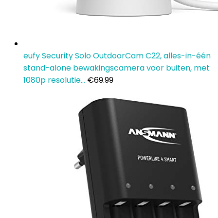
eufy Security Solo OutdoorCam C22, alles-in-één
stand-alone bewakingscamera voor buiten, met
1080p resolutie…
€
69.99