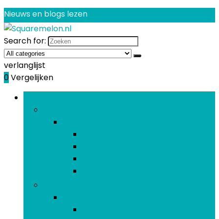
Nieuws en blogs lezen
Search for:
verlanglijst
0
Vergelijken
Bladeren door rubrieken
Auto- & voertuigelektronica
Auto- & voertuigelektronica
Auto-elektronica
Gps-apparatuur
Motorelektronica
Nautische elektronica
Camera and foto
Camera and foto
Actiecamera’s