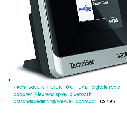
TechniSat DIGITRADIO 10 C - DAB+ digitale radio-
adapter (kleurendisplay, bluetooth,
afstandsbediening, wekker, optimaal…
€
97.95