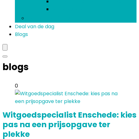
Koptelefoons and oordopjes
Verlengsnoeren
Mobiele telefoons
Deal van de dag
Blogs
blogs
0
Witgoedspecialist Enschede: kies
pas na een prijsopgave ter
plekke