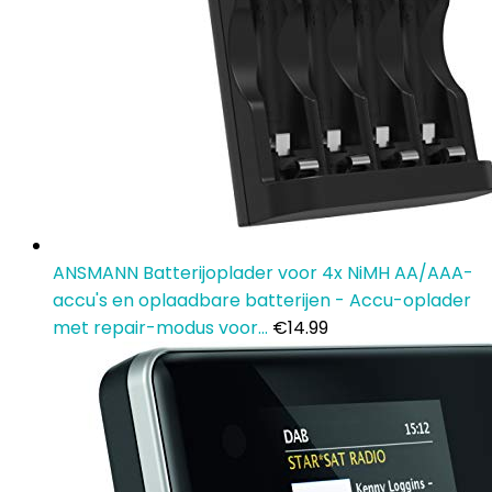
ANSMANN Batterijoplader voor 4x NiMH AA/AAA-
accu's en oplaadbare batterijen - Accu-oplader
met repair-modus voor…
€
14.99