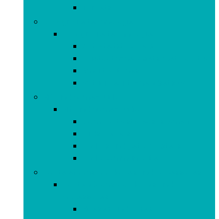
Tablets
Draagbare technologie
Draagbare technologie
Activiteitstrackers
Bluetooth-headsets met 1 oortje
Smartwatches
Virtual Reality-headsets (VR)
Hifi and home-audio
Hifi and home-audio
Compacte stereosystemen
Luidsprekers
Radio’s and gettoblasters
Radiocommunicatie
Koptelefoons, oordopjes and accessoires
Koptelefoons, oordopjes and
accessoires
Hoesjes and cases