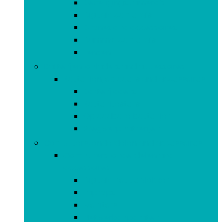
Beveiligingscamera’s
Digitale camera’s
Drones and accessoires
Dummy-camera’s
Lenzen
Batterijen, opladers and accessoires
Batterijen, opladers and accessoires
Batterijladers
Batterijtesters
Oplaadbare batterijen
Wegwerpbatterijen
Computers, onderdelen and accessoires
Computers, onderdelen and
accessoires
Digitale notitieblokken
Laptops
Monitors
Netwerkapparaten