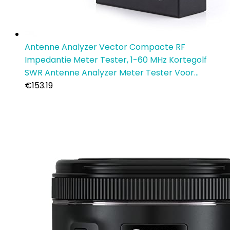
Antenne Analyzer Vector Compacte RF
Impedantie Meter Tester, 1-60 MHz Kortegolf
SWR Antenne Analyzer Meter Tester Voor…
€
153.19