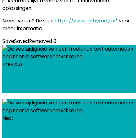
je klanten blijven verrassen met innovatieve
oplossingen.
Meer weten? Bezoek
https://www.qabyrody.nl/
voor
meer informatie.
Save
Saved
Removed
0
Previous
De veelzijdigheid van een freelance test
automation engineer in
softwareontwikkeling
Next
Efficiënt werken en klantgerichtheid met
Nederlandse software voor IT-