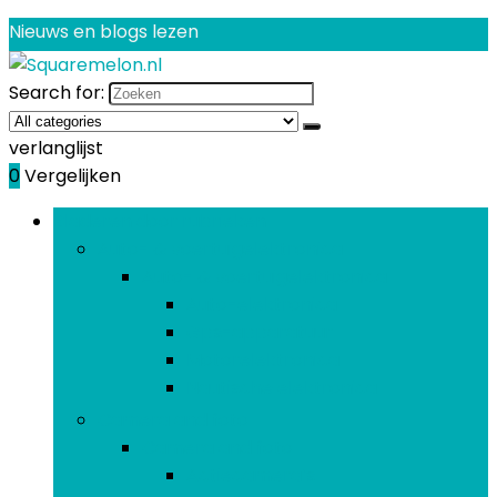
Nieuws en blogs lezen
Search for:
verlanglijst
0
Vergelijken
Bladeren door rubrieken
Auto- & voertuigelektronica
Auto- & voertuigelektronica
Auto-elektronica
Gps-apparatuur
Motorelektronica
Nautische elektronica
Camera and foto
Camera and foto
Actiecamera’s