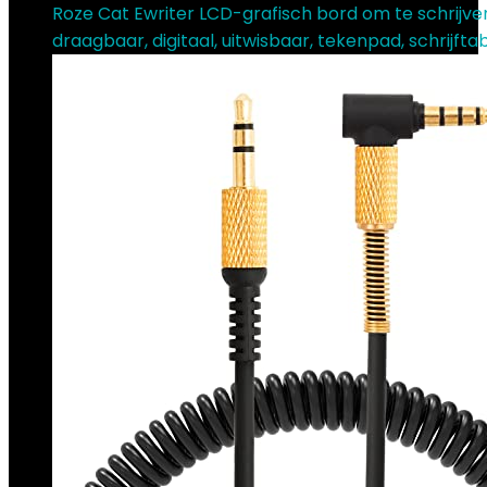
Roze Cat Ewriter LCD-grafisch bord om te schrijven,
draagbaar, digitaal, uitwisbaar, tekenpad, schrijfta