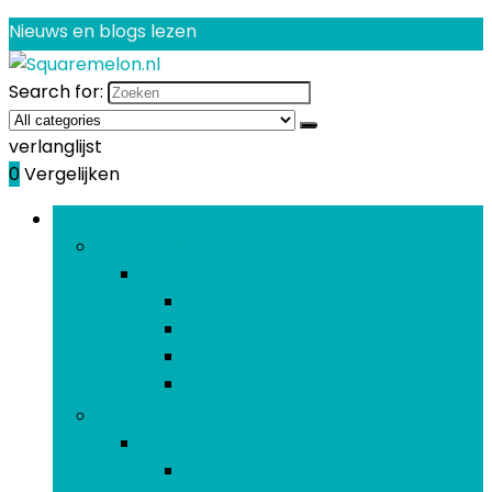
Nieuws en blogs lezen
Search for:
verlanglijst
0
Vergelijken
Bladeren door rubrieken
Auto- & voertuigelektronica
Auto- & voertuigelektronica
Auto-elektronica
Gps-apparatuur
Motorelektronica
Nautische elektronica
Camera and foto
Camera and foto
Actiecamera’s