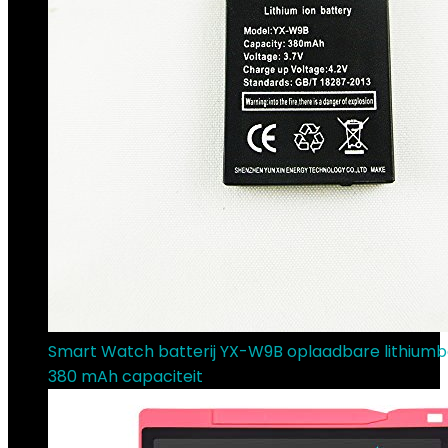
Smart Watch batterij YX-W9B oplaadbare lithiumba
380 mAh capaciteit
€
7.92