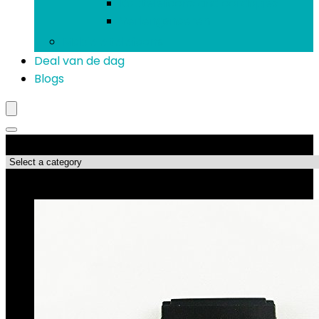
Koptelefoons and oordopjes
Verlengsnoeren
Mobiele telefoons
Deal van de dag
Blogs
Productcategorieën
Topdeals!!