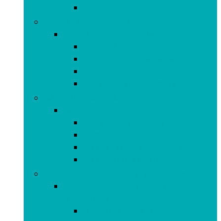
Tablets
Draagbare technologie
Draagbare technologie
Activiteitstrackers
Bluetooth-headsets met 1 oortje
Smartwatches
Virtual Reality-headsets (VR)
Hifi and home-audio
Hifi and home-audio
Compacte stereosystemen
Luidsprekers
Radio’s and gettoblasters
Radiocommunicatie
Koptelefoons, oordopjes and accessoires
Koptelefoons, oordopjes and
accessoires
Hoesjes and cases