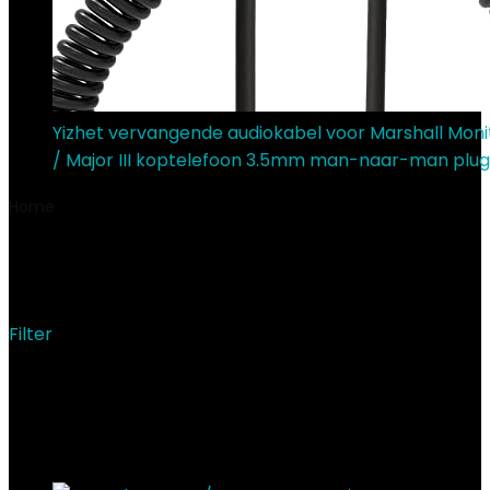
Yizhet vervangende audiokabel voor Marshall Monito
/ Major III koptelefoon 3.5mm man-naar-man plu
Home
Product Fabrikant
‎Alinco, Inc.
‎Alinco, Inc.
Filter
Showing the single result
Added to wishlist
Removed from wishlist
0
Add to compare