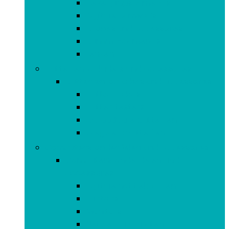
Beveiligingscamera’s
Digitale camera’s
Drones and accessoires
Dummy-camera’s
Lenzen
Batterijen, opladers and accessoires
Batterijen, opladers and accessoires
Batterijladers
Batterijtesters
Oplaadbare batterijen
Wegwerpbatterijen
Computers, onderdelen and accessoires
Computers, onderdelen and
accessoires
Digitale notitieblokken
Laptops
Monitors
Netwerkapparaten