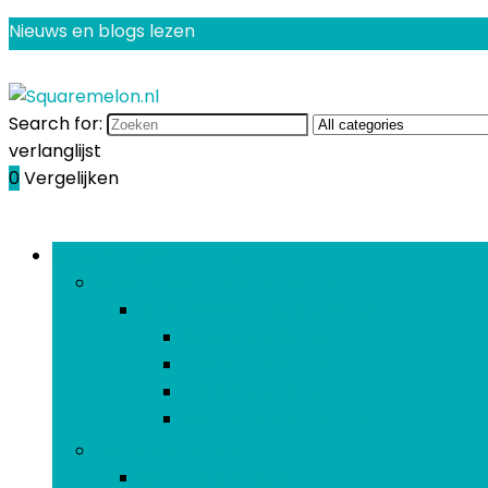
Nieuws en blogs lezen
Search for:
verlanglijst
0
Vergelijken
Bladeren door rubrieken
Auto- & voertuigelektronica
Auto- & voertuigelektronica
Auto-elektronica
Gps-apparatuur
Motorelektronica
Nautische elektronica
Camera and foto
Camera and foto