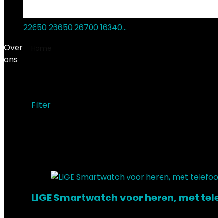
22650 26650 26700 16340…
€
20.89
Over
Home
Product Fabrikant
‎LIGE
ons
‎LIGE
Filter
Showing the single result
Added to wishlist
Removed from wishlist
0
Add to compare
LIGE Smartwatch voor heren, met tel