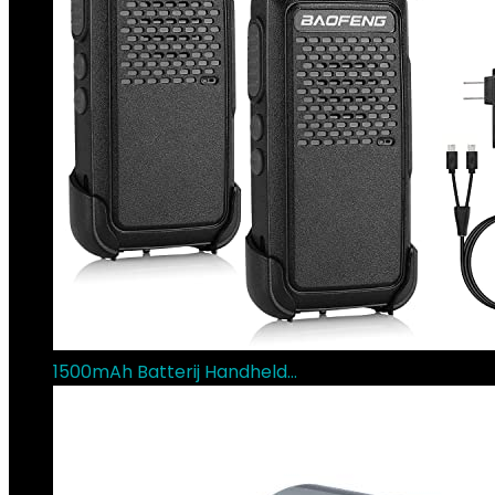
1500mAh Batterij Handheld…
€
37.22