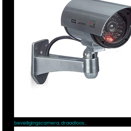
beveiligingscamera, draadloos…
€
22.95