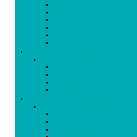
Actiecamera’s
Beveiligingscamera’s
Digitale camera’s
Drones and accessoires
Dummy-camera’s
Lenzen
Batterijen, opladers and accessoires
Batterijen, opladers and accessoires
Batterijladers
Batterijtesters
Oplaadbare batterijen
Wegwerpbatterijen
Computers, onderdelen and accessoires
Computers, onderdelen and accessoires
Digitale notitieblokken
Laptops
Monitors