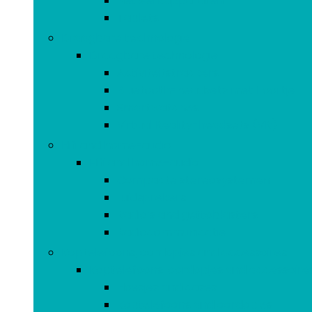
Netwerkapparaten
Tablets
Draagbare technologie
Draagbare technologie
Activiteitstrackers
Bluetooth-headsets met 1 oortje
Smartwatches
Virtual Reality-headsets (VR)
Hifi and home-audio
Hifi and home-audio
Compacte stereosystemen
Luidsprekers
Radio’s and gettoblasters
Radiocommunicatie
Koptelefoons, oordopjes and accessoires
Koptelefoons, oordopjes and accessoire
Hoesjes and cases
Koptelefoons and oordopjes