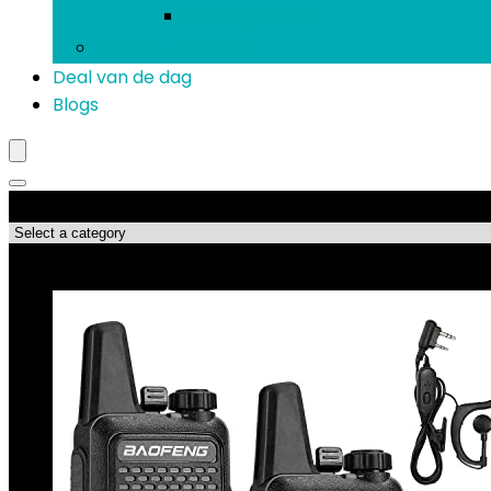
Verlengsnoeren
Mobiele telefoons
Deal van de dag
Blogs
Productcategorieën
Topdeals!!