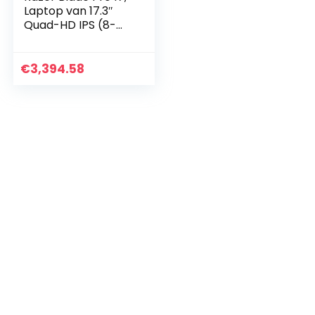
Laptop van 17.3″
Quad-HD IPS (8-
core Intel i7-
10875H, 8GB RAM,
512GB eMMC, UMA,
€
3,394.58
Windows 10 Home
(64-bit)), black –
QWERTY
Nederlands
Toetsenbord