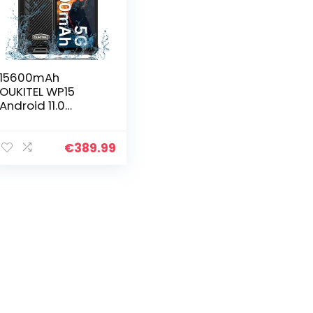
15600mAh
OUKITEL WP15
Android 11.0
Outdoor Mobile
Phone Without
Contract, Dual
€
389.99
SIM 5G,
IP68/IP69K, 8GB +
128GB Robust…