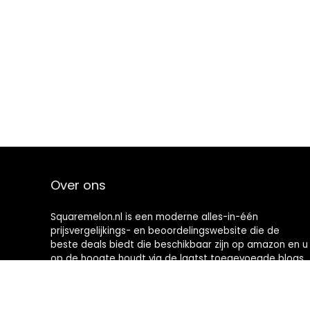
Over ons
Squaremelon.nl is een moderne alles-in-één
prijsvergelijkings- en beoordelingswebsite die de
beste deals biedt die beschikbaar zijn op amazon en u
op de hoogte houdt via de laatst toegevoegde blogs.
Alle afbeeldingen zijn auteursrechtelijk beschermd
door hun respectievelijke eigenaren. Alle geciteerde
inhoud is afgeleid van hun respectievelijke bronnen.