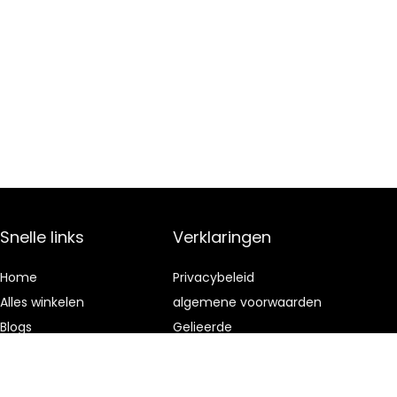
Snelle links
Verklaringen
Home
Privacybeleid
Alles winkelen
algemene voorwaarden
Blogs
Gelieerde
openbaarmaking
Onze webshops
Adverteren