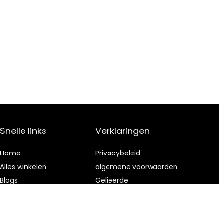
Snelle links
Verklaringen
Home
Privacybeleid
Alles winkelen
algemene voorwaarden
Blogs
Gelieerde
openbaarmaking
Onze webshops
Adverteren