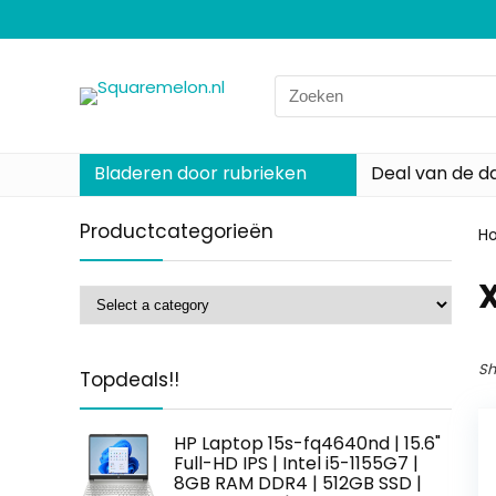
Search
for:
Bladeren door rubrieken
Deal van de d
Productcategorieën
H
‎
Sh
Topdeals!!
HP Laptop 15s-fq4640nd | 15.6"
Full-HD IPS | Intel i5-1155G7 |
8GB RAM DDR4 | 512GB SSD |