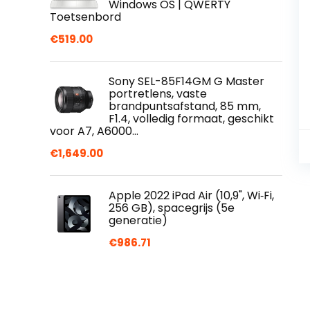
Windows OS | QWERTY
Toetsenbord
€
519.00
Sony SEL-85F14GM G Master
portretlens, vaste
brandpuntsafstand, 85 mm,
F1.4, volledig formaat, geschikt
voor A7, A6000…
€
1,649.00
Apple 2022 iPad Air (10,9", Wi‑Fi,
256 GB), spacegrijs (5e
generatie)
€
986.71