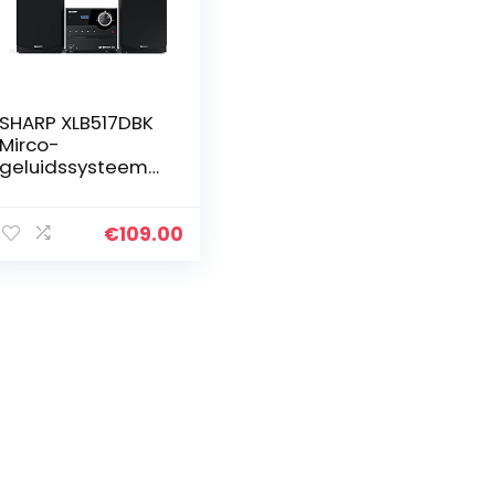
SHARP XLB517DBK
Mirco-
geluidssysteem
45W (digitale
radio met DAB,
DAB+ en FM/FM-
€
109.00
radio, Bluetooth,
USB, CD, MP3),
zwart