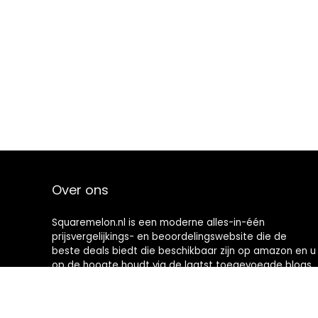
Over ons
Squaremelon.nl is een moderne alles-in-één
prijsvergelijkings- en beoordelingswebsite die de
beste deals biedt die beschikbaar zijn op amazon en u
op de hoogte houdt via de laatst toegevoegde blogs.
Alle afbeeldingen zijn auteursrechtelijk beschermd
door hun respectievelijke eigenaren. Alle geciteerde
inhoud is afgeleid van hun respectievelijke bronnen.