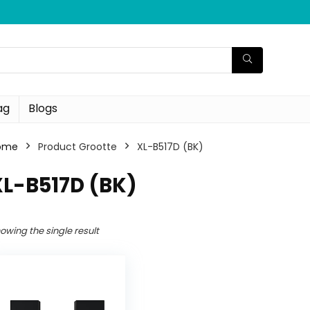
ag
Blogs
ome
Product Grootte
‎XL-B517D (BK)
XL-B517D (BK)
owing the single result