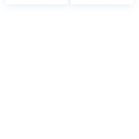
ruisonderdrukking,
antislip
smart
bescherming
sensortechnologie
accessoires…
…