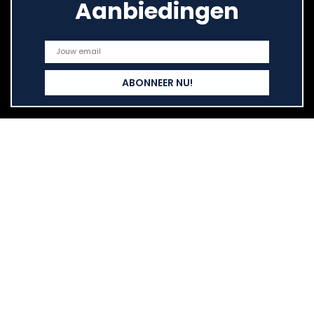
Aanbiedingen
Snelle links
Home
Alles winkelen
Blogs
Onze webshops
Adverteren
Verklaringen