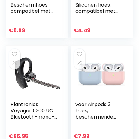
Beschermhoes
Siliconen hoes,
compatibel met
compatibel met
AirPods 2 & 1,
AirPods 3,
siliconen AirPods-
stootvaste
beschermhoes,
siliconen hoes, case
€
5.99
€
4.49
hoes, led aan de
beschermhoes
voorkant
voor AirPods 3e…
zichtbaar…
Plantronics
voor Airpods 3
Voyager 5200 UC
hoes,
Bluetooth-mono-
beschermende
headset
ultradunne zachte
windSmart-
siliconen
technologie,
schokbestendige
€
85.95
€
7.99