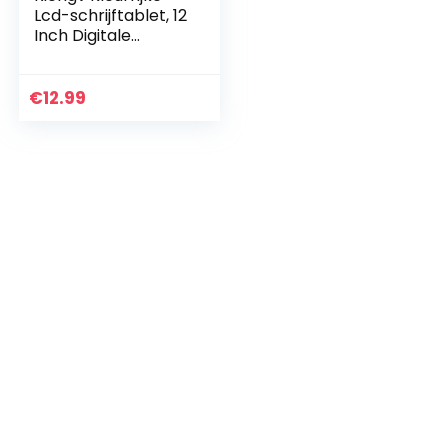
Lcd-schrijftablet, 12
Inch Digitale
Ewriter Met
Schrijfpen,
Elektronische
€
12.99
Grafische
Tekentablet…