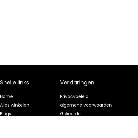
Snelle links
Verklaringen
Home
Privacybeleid
Alles winkelen
algemene voorwaarden
Blogs
Gelieerde
openbaarmaking
Onze webshops
Adverteren