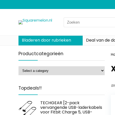
Search
for:
Bladeren door rubrieken
Deal van de d
Productcategorieën
H
‎
Sh
Topdeals!!
TECHGEAR [2-pack
vervangende USB-laderkabels
voor Fitbit Charge 5, USB-