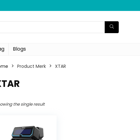
ag
Blogs
ome
Product Merk
‎XTAR
XTAR
owing the single result