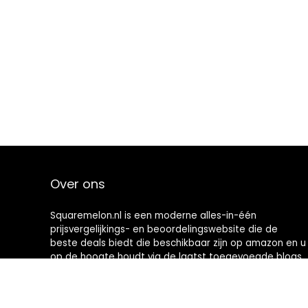
Over ons
Squaremelon.nl is een moderne alles-in-één
prijsvergelijkings- en beoordelingswebsite die de
beste deals biedt die beschikbaar zijn op amazon en u
op de hoogte houdt via de laatst toegevoegde blogs.
Alle afbeeldingen zijn auteursrechtelijk beschermd
door hun respectievelijke eigenaren. Alle geciteerde
inhoud is afgeleid van hun respectievelijke bronnen.