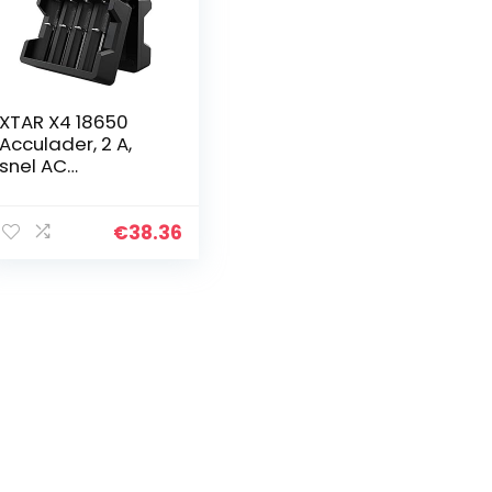
XTAR X4 18650
Acculader, 2 A,
snel AC
vermogen,
acculader, 2
ingangspoorten,
€
38.36
lcd-display met
powerbank-
functie voor 3,6…