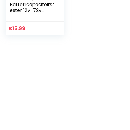
Batterijcapaciteitst
ester 12V-72V
Gauge Monitor
Multifunctionele
spanningstempera
€
15.99
tuurmeter Battery
Capacity…