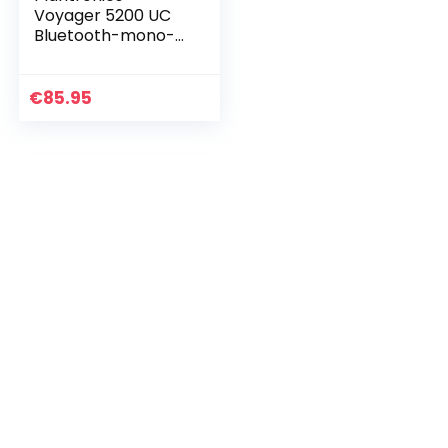
Voyager 5200 UC
Bluetooth-mono-
headset
windSmart-
technologie,
€
85.95
ruisonderdrukking,
smart
sensortechnologie
…