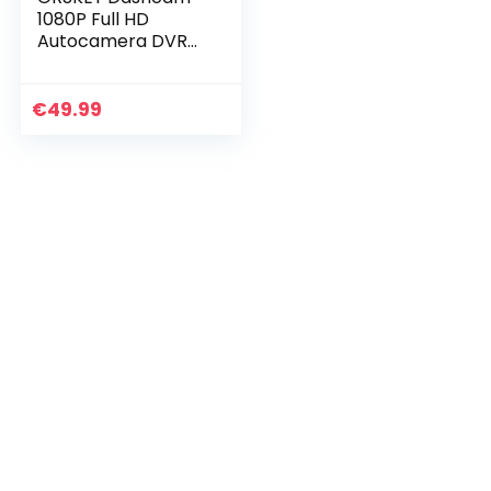
1080P Full HD
Autocamera DVR
Dashboardcamera
Videorecorder
Autocamera
€
49.99
Dashcam voor
auto’s Groothoek
WDR…