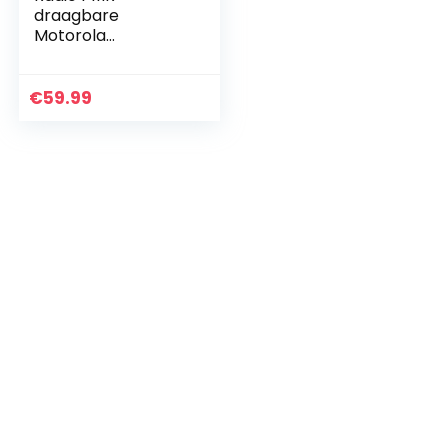
draagbare
Motorola
TALKABOUT T62
BLUE set met 2
stuks
€
59.99