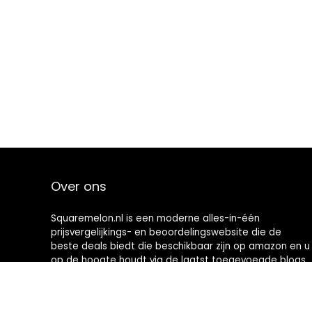
Over ons
Squaremelon.nl is een moderne alles-in-één
prijsvergelijkings- en beoordelingswebsite die de
beste deals biedt die beschikbaar zijn op amazon en u
op de hoogte houdt via de laatst toegevoegde blogs.
Alle afbeeldingen zijn auteursrechtelijk beschermd
door hun respectievelijke eigenaren. Alle geciteerde
inhoud is afgeleid van hun respectievelijke bronnen.