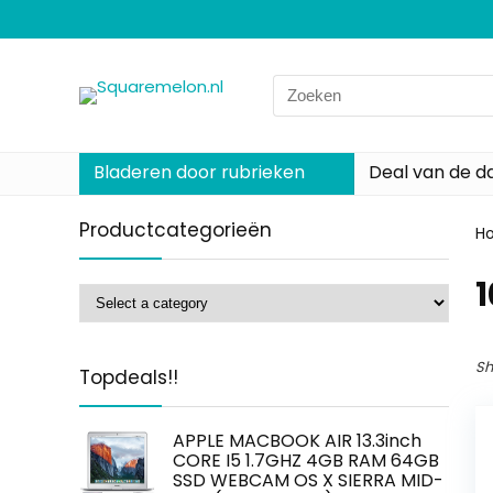
Search
for:
Bladeren door rubrieken
Deal van de d
Productcategorieën
H
‎
Sh
Topdeals!!
APPLE MACBOOK AIR 13.3inch
CORE I5 1.7GHZ 4GB RAM 64GB
SSD WEBCAM OS X SIERRA MID-