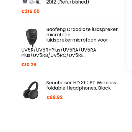
2012 (Refurbished)
€
315.00
Baofeng Draadloze luidspreker
microfoon
luidsprekermicrofoon voor
UV5R/UV5R+Plus/UV5RA/UV5RA
Plus/UV5RB/UV5RC/UV5RE…
€
10.29
Sennheiser HD 350BT Wireless
foldable Headphones, Black
€
89.92