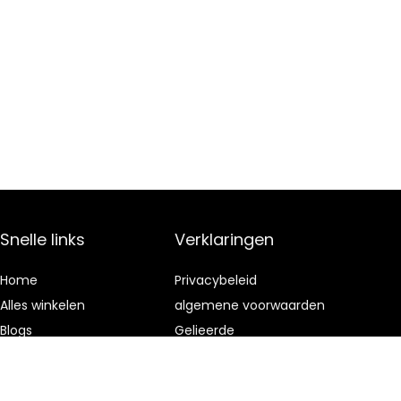
Snelle links
Verklaringen
Home
Privacybeleid
Alles winkelen
algemene voorwaarden
Blogs
Gelieerde
openbaarmaking
Onze webshops
Adverteren