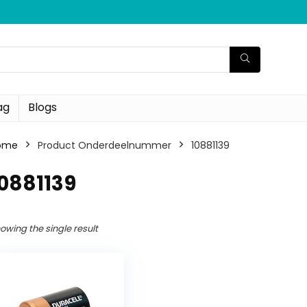
ag
Blogs
ome
Product Onderdeelnummer
‎10881139
10881139
owing the single result