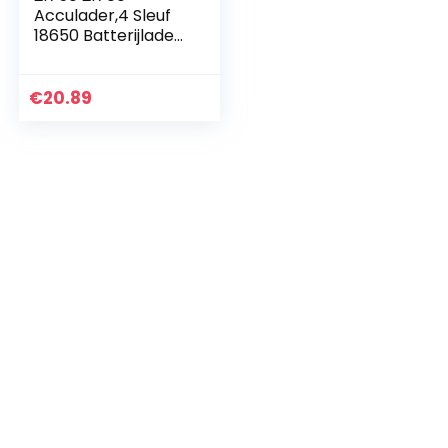
Acculader,4 Sleuf
18650 Batterijlader
21700 Oplader voor
Ni-CD AAAA 20700
22500 22650 26650
€
20.89
26700 16340…