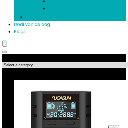
Koptelefoons and oordopjes
Verlengsnoeren
Mobiele telefoons
Deal van de dag
Blogs
Productcategorieën
Topdeals!!