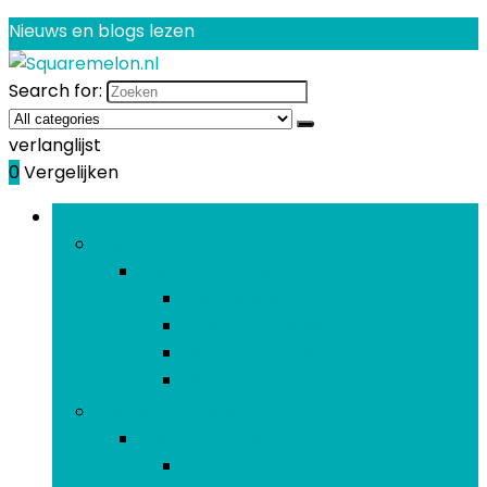
Nieuws en blogs lezen
Search for:
verlanglijst
0
Vergelijken
Bladeren door rubrieken
Auto- & voertuigelektronica
Auto- & voertuigelektronica
Auto-elektronica
Gps-apparatuur
Motorelektronica
Nautische elektronica
Camera and foto
Camera and foto
Actiecamera’s