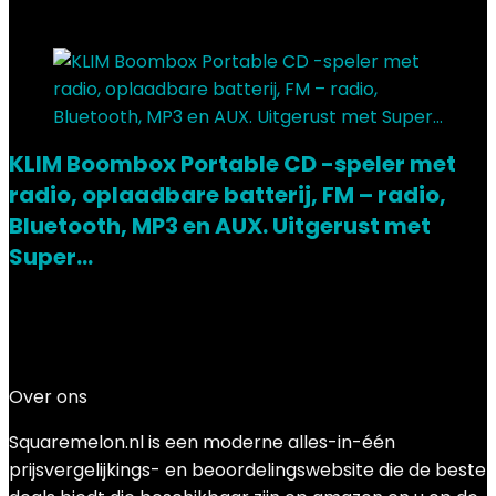
Add to compare
KLIM Boombox Portable CD -speler met
radio, oplaadbare batterij, FM – radio,
Bluetooth, MP3 en AUX. Uitgerust met
Super…
Added to wishlist
Removed from wishlist
0
Add to compare
€
69.97
Over ons
Squaremelon.nl is een moderne alles-in-één
prijsvergelijkings- en beoordelingswebsite die de beste