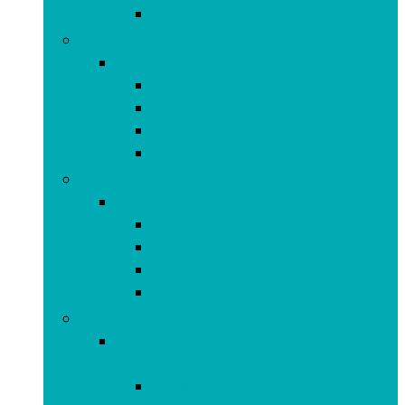
Tablets
Draagbare technologie
Draagbare technologie
Activiteitstrackers
Bluetooth-headsets met 1 oortje
Smartwatches
Virtual Reality-headsets (VR)
Hifi and home-audio
Hifi and home-audio
Compacte stereosystemen
Luidsprekers
Radio’s and gettoblasters
Radiocommunicatie
Koptelefoons, oordopjes and accessoires
Koptelefoons, oordopjes and
accessoires
Hoesjes and cases