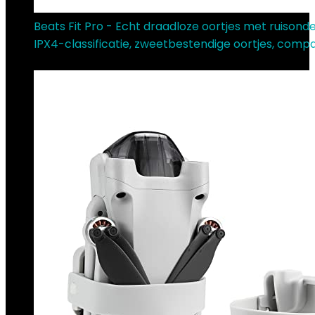
Beats Fit Pro - Echt draadloze oortjes met ruisond
IPX4-classificatie, zweetbestendige oortjes, compa
€
198.95