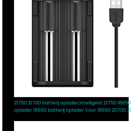
21750 21700 batterij oplader,Intelligent 21750 1865
oplader 18650 batterij oplader Voor 18650 20700 
€
15.99