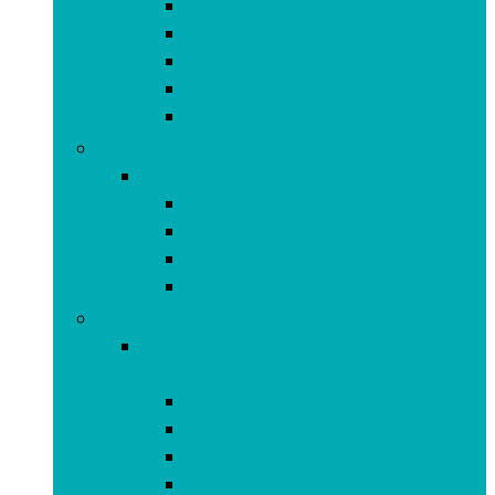
Beveiligingscamera’s
Digitale camera’s
Drones and accessoires
Dummy-camera’s
Lenzen
Batterijen, opladers and accessoires
Batterijen, opladers and accessoires
Batterijladers
Batterijtesters
Oplaadbare batterijen
Wegwerpbatterijen
Computers, onderdelen and accessoires
Computers, onderdelen and
accessoires
Digitale notitieblokken
Laptops
Monitors
Netwerkapparaten