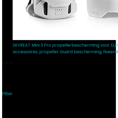
SKYREAT Mini 3 Pro propellerbescherming voor DJI 
accessoires, propeller Guard bescherming, fixeerd
Home
Product Onderdeelnummer
‎k82
‎k82
Filter
Showing the single result
Added to wishlist
Removed from wishlist
0