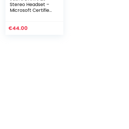
Stereo Headset –
Microsoft Certified
Headphones for
VoIP Softphone
with Passive Noise
€
44.00
Cancellation –
USB…