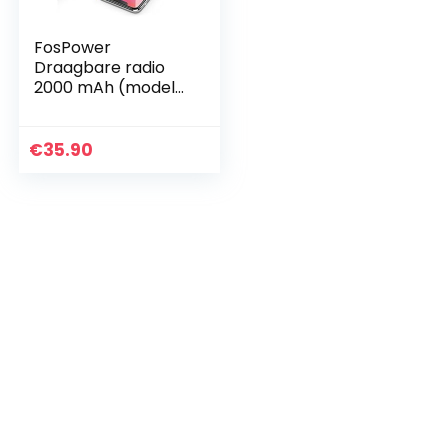
FosPower
Draagbare radio
2000 mAh (model
A1) zonne-
energie/handslinge
r/batterijvoeding
€
35.90
noodgevallen,
zwengelradio…