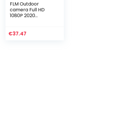
FLM Outdoor
camera Full HD
1080P 2020
Wireless IP PTZ
voor
videobewaking WIFI
€
37.47