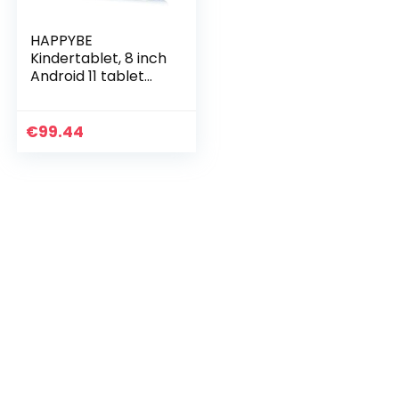
HAPPYBE
Kindertablet, 8 inch
Android 11 tablet
voor kinderen, HD-
display, 2 GB RAM
32 GB ROM, Quad
€
99.44
Core, vooraf…