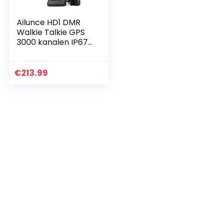
Ailunce HD1 DMR
Walkie Talkie GPS
3000 kanalen IP67
Waterdicht DTMF
Dubbele Band
Walkie Talkie
€
213.99
Digitale
Compatibel met…