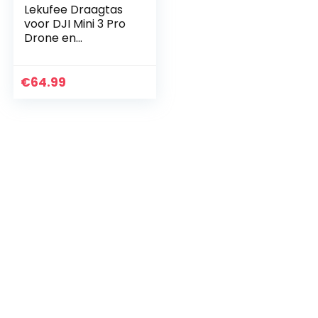
Lekufee Draagtas
voor DJI Mini 3 Pro
Drone en
Afstandsbediening
DJI RC of DJI RC N1
en DJI Mini 3 Drone
€
64.99
Accessoires…