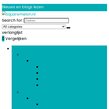
Nieuws en blogs lezen
Search for:
verlanglijst
0
Vergelijken
Bladeren door rubrieken
Auto- & voertuigelektronica
Auto- & voertuigelektronica
Auto-elektronica
Gps-apparatuur
Motorelektronica
Nautische elektronica
Camera and foto
Camera and foto
Actiecamera’s