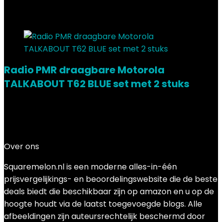
Added to wishlist
Removed from wishlist
0
Add to compare
Radio PMR draagbare Motorola
TALKABOUT T62 BLUE set met 2 stuks
Added to wishlist
Removed from wishlist
0
Add to compare
€
59.99
Over ons
Squaremelon.nl is een moderne alles-in-één
prijsvergelijkings- en beoordelingswebsite die de beste
deals biedt die beschikbaar zijn op amazon en u op de
hoogte houdt via de laatst toegevoegde blogs. Alle
afbeeldingen zijn auteursrechtelijk beschermd door