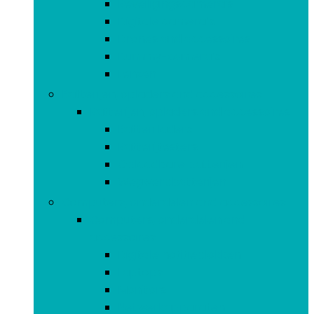
Beveiligingscamera’s
Digitale camera’s
Drones and accessoires
Dummy-camera’s
Lenzen
Batterijen, opladers and accessoires
Batterijen, opladers and accessoires
Batterijladers
Batterijtesters
Oplaadbare batterijen
Wegwerpbatterijen
Computers, onderdelen and accessoires
Computers, onderdelen and
accessoires
Digitale notitieblokken
Laptops
Monitors
Netwerkapparaten