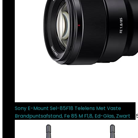
Sony E-Mount Sel-85F18 Telelens Met Vaste
Brandpuntsafstand, Fe 85 M F1,8, Ed-Glas, Zwart
€