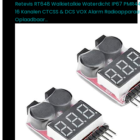
Retevis RT648 Walkietalkie Waterdicht IP67 PMR446
16 Kanalen CTCSS & DCS VOX Alarm Radioapparaa
Oplaadbaar…
€
104.99