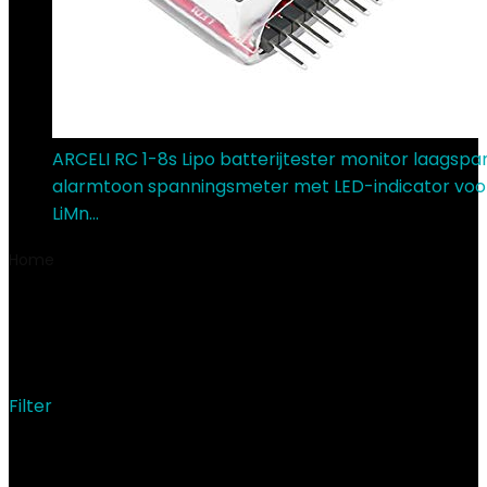
ARCELI RC 1-8s Lipo batterijtester monitor laagspa
alarmtoon spanningsmeter met LED-indicator voor 
LiMn…
€
6.99
Home
Product Productafmetingen
‎5.4 x 3.1 x 16.5 cm;
160 gram
‎5.4 x 3.1 x 16.5 cm; 160 gram
Filter
Showing the single result