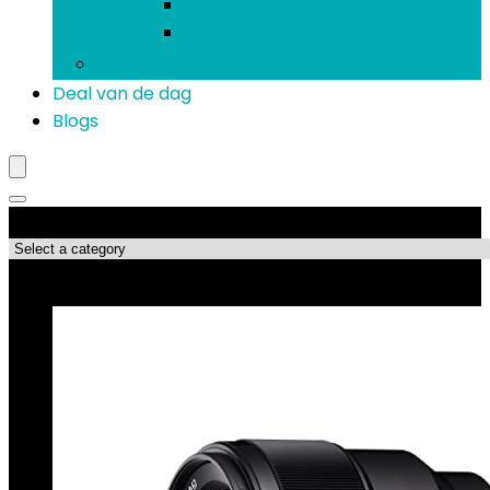
Koptelefoons and oordopjes
Verlengsnoeren
Mobiele telefoons
Deal van de dag
Blogs
Productcategorieën
Topdeals!!