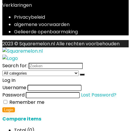
Verklaringen
Privacybeleid
algemene voorwaarden
Gelieerde openbaarmaking
2023 © Squaremelon.nl Alle rechten voorbehouden
Search for:
Log In
Username
Password
Lost Password?
Remember me
Login
Compare items
Total (
0
)