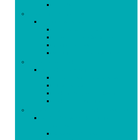
Tablets
Draagbare technologie
Draagbare technologie
Activiteitstrackers
Bluetooth-headsets met 1 oortje
Smartwatches
Virtual Reality-headsets (VR)
Hifi and home-audio
Hifi and home-audio
Compacte stereosystemen
Luidsprekers
Radio’s and gettoblasters
Radiocommunicatie
Koptelefoons, oordopjes and accessoires
Koptelefoons, oordopjes and
accessoires
Hoesjes and cases