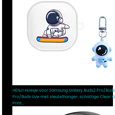
HENJI Hoesje voor Samsung Galaxy Buds2 Pro/Buds
Pro/Buds Live met sleutelhanger, schattige Clear 
Print…
€
12.68