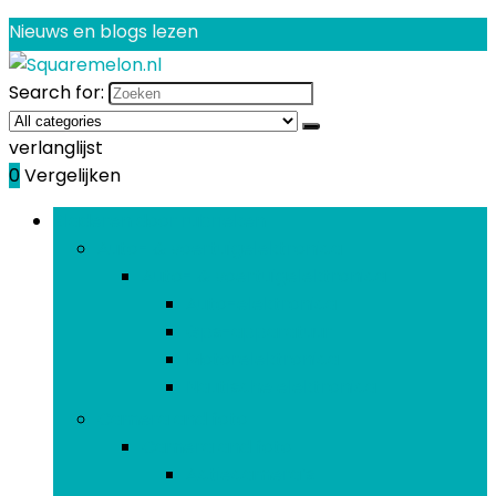
Nieuws en blogs lezen
Search for:
verlanglijst
0
Vergelijken
Bladeren door rubrieken
Auto- & voertuigelektronica
Auto- & voertuigelektronica
Auto-elektronica
Gps-apparatuur
Motorelektronica
Nautische elektronica
Camera and foto
Camera and foto
Actiecamera’s