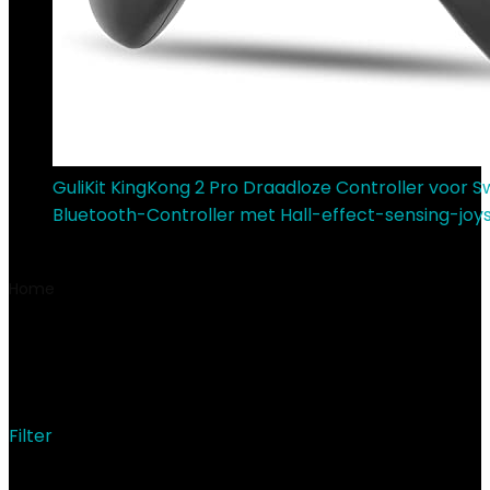
GuliKit KingKong 2 Pro Draadloze Controller voor Sw
Bluetooth-Controller met Hall-effect-sensing-joy
€
76.70
Home
Product Productafmetingen
‎6 x 21 x 2 cm; 340
gram
‎6 x 21 x 2 cm; 340 gram
Filter
Showing the single result