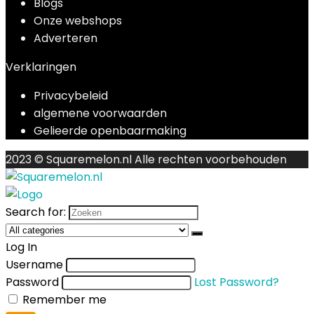
Blogs
Onze webshops
Adverteren
Verklaringen
Privacybeleid
algemene voorwaarden
Gelieerde openbaarmaking
2023 © Squaremelon.nl Alle rechten voorbehouden
Search for:
Log In
Username
Password
Lost Password?
Remember me