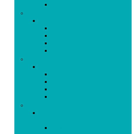
Tablets
Draagbare technologie
Draagbare technologie
Activiteitstrackers
Bluetooth-headsets met 1 oortje
Smartwatches
Virtual Reality-headsets (VR)
Hifi and home-audio
Hifi and home-audio
Compacte stereosystemen
Luidsprekers
Radio’s and gettoblasters
Radiocommunicatie
Koptelefoons, oordopjes and accessoires
Koptelefoons, oordopjes and
accessoires
Hoesjes and cases