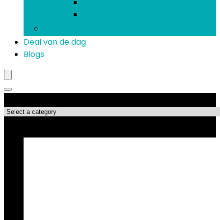
Koptelefoons and oordopjes
Verlengsnoeren
Mobiele telefoons
Deal van de dag
Blogs
Productcategorieën
Topdeals!!