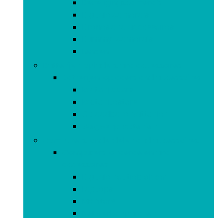
Beveiligingscamera’s
Digitale camera’s
Drones and accessoires
Dummy-camera’s
Lenzen
Batterijen, opladers and accessoires
Batterijen, opladers and accessoires
Batterijladers
Batterijtesters
Oplaadbare batterijen
Wegwerpbatterijen
Computers, onderdelen and accessoires
Computers, onderdelen and
accessoires
Digitale notitieblokken
Laptops
Monitors
Netwerkapparaten