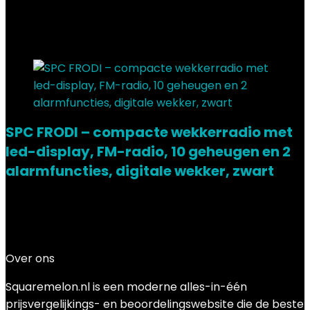
Added to wishlist
Removed from wishlist
0
Add to compare
SPC FRODI – compacte wekkerradio met
led-display, FM-radio, 10 geheugen en 2
alarmfuncties, digitale wekker, zwart
Added to wishlist
Removed from wishlist
0
Add to compare
€
28.24
Over ons
Squaremelon.nl is een moderne alles-in-één
prijsvergelijkings- en beoordelingswebsite die de beste