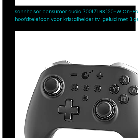
sennheiser consumer audio 700171 RS 120-W On-Ea
hoofdtelefoon voor kristalhelder tv-geluid met 3 g
€
99.00