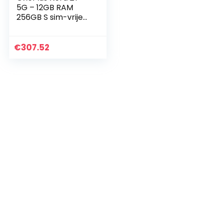
5G – 12GB RAM
256GB S sim-vrije
smartphone met
drievoudige 50MP-
AI-camera en
€
307.52
SUPERVOOC-
snelladen met 80…