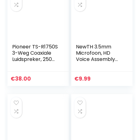
Pioneer TS-R1750S
NewTH 3.5mm
3-Weg Coaxiale
Microfoon, HD
Luidspreker, 250W,
Voice Assembly
Zwart, 13cm, 17cm,
Mic voor Auto
6×9
Voertuig
Hoofdeenheid
€
38.00
€
9.99
Bluetooth
ingeschakeld
Stereo Radio DVD
GPS…