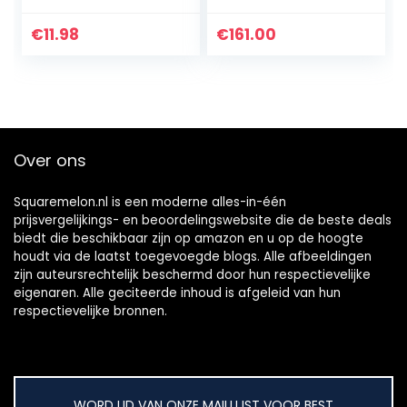
Converter Voor
Android Auto WIFI
Sigarettenaanstek
draadloze carplay
€
11.98
€
161.00
ers Rijden
ingebouwde DVR
Recorder DVR
AHD…
Dash…
Over ons
Squaremelon.nl is een moderne alles-in-één
prijsvergelijkings- en beoordelingswebsite die de beste deals
biedt die beschikbaar zijn op amazon en u op de hoogte
houdt via de laatst toegevoegde blogs. Alle afbeeldingen
zijn auteursrechtelijk beschermd door hun respectievelijke
eigenaren. Alle geciteerde inhoud is afgeleid van hun
respectievelijke bronnen.
WORD LID VAN ONZE MAILLIJST VOOR BEST