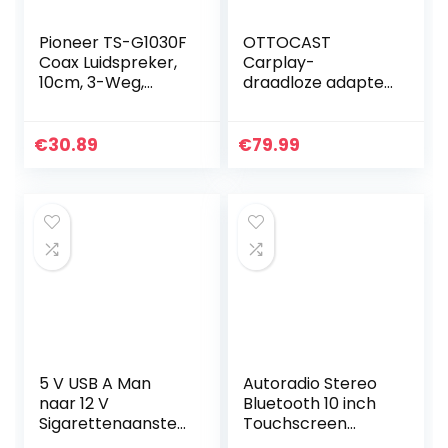
Pioneer TS-G1030F
OTTOCAST
Coax Luidspreker,
Carplay-
10cm, 3-Weg,
draadloze adapter
210W, Zwart
voor iPhone,
Wireless Apple
CarPlay dongle
€
30.89
€
79.99
automatische
verbinding
draadloze…
5 V USB A Man
Autoradio Stereo
naar 12 V
Bluetooth 10 inch
Sigarettenaanstek
Touchscreen
er Vrouwelijke
Apple CarPlay