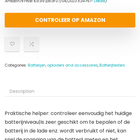
Amazon.nl Price:
€
9.99
(as of 07/04/2023 11:34 PST-
Details
)
CONTROLEER OP AMAZON
Categories:
Batterijen, opladers and accessoires
,
Batterijtesters
Description
Praktische helper: controleer eenvoudig het huidige
batterijniveau|Is zeer geschikt om te bepalen of de
batterij in de lade enz. wordt verbruikt of niet, kan
snel de spanning van de batterij meten en het