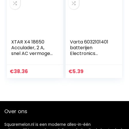
XTAR X4 18650
Varta 6032101401
Acculader, 2 A,
batterijen
snel AC vermogen,
Electronics
acculader, 2
CR2032 Lithium
ingangspoorten,
knoopcel 3V
lcd-display met
batterij in originele
€
38.36
€
5.39
powerbank-
blisterverpakking
functie voor 3,6…
met 5 stuks
Over ons
Squaremelon.nl is een moderne alles-in-één