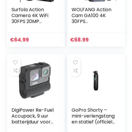
Surfola Action
WOLFANG Action
Camera 4K WiFi
Cam GA100 4K
30FPS 20MP
30FPS
Waterdichte
actiecamera WiFi
Onderwater
camcorder 20MP
Camera met
waterdichte
€
64.99
€
68.99
Afstandsbediening
onderwatercamer
Externe Microfoon
a 40M met
en 2…
dubbele
microfoon…
DigiPower Re-Fuel
GoPro Shorty –
Accupack, 9 uur
mini-verlengstang
batterijduur voor
en statief (officiële
GoPro HERO11 &
GoPro-