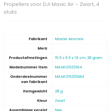
Propellers voor DJI Mavic Air – Zwart, 4
stuks
Fabrikant
‎Master Airscrew
Merk
Productafmetingen
‎15.5 x 6.5 x 1.6 cm; 28 gram
Modelnummer item
‎MA.MC05333S4
Onderdeelnummer
‎MA.MC05333SB4
van fabrikant
Itemgewicht
‎28 g
Kleur
‎Zwart
Assemblage vereist
‎Nee