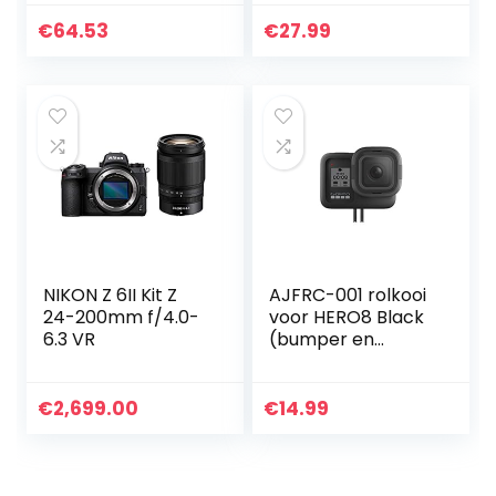
HERO10 Black &
accessoires),
Hero9 zwart,
zwart
€
64.53
€
27.99
compatibel met
GoPro…
NIKON Z 6II Kit Z
AJFRC-001 rolkooi
24-200mm f/4.0-
voor HERO8 Black
6.3 VR
(bumper en
lensbeschermer) |
Officiële GoPro-
accessoires
€
2,699.00
€
14.99