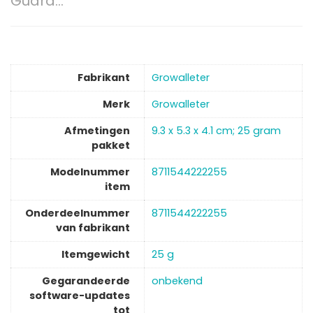
Guard…
Fabrikant
‎Growalleter
Merk
‎Growalleter
Afmetingen
‎9.3 x 5.3 x 4.1 cm; 25 gram
pakket
Modelnummer
‎8711544222255
item
Onderdeelnummer
‎8711544222255
van fabrikant
Itemgewicht
‎25 g
Gegarandeerde
‎onbekend
software-updates
tot