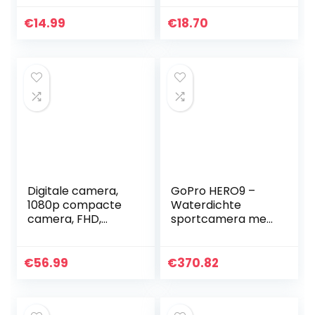
Officiële GoPro-
camera
accessoires
camcorder
€
14.99
€
18.70
(blauw)
Digitale camera,
GoPro HERO9 –
1080p compacte
Waterdichte
camera, FHD,
sportcamera met
44MP
LCD-scherm aan
vloginggcamera
de voorkant en
draagbare mini-
touchscreen aan
€
56.99
€
370.82
kindercamera met
de achterkant, 5K
lcd-scherm, 16x…
Ultra HD-video…