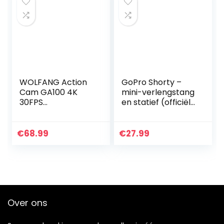
WOLFANG Action
GoPro Shorty –
Cam GA100 4K
mini-verlengstang
30FPS
en statief (officiële
actiecamera WiFi
GoPro-
camcorder 20MP
accessoires),
waterdichte
zwart
€
68.99
€
27.99
onderwatercamer
a 40M met
dubbele
microfoon…
Over ons