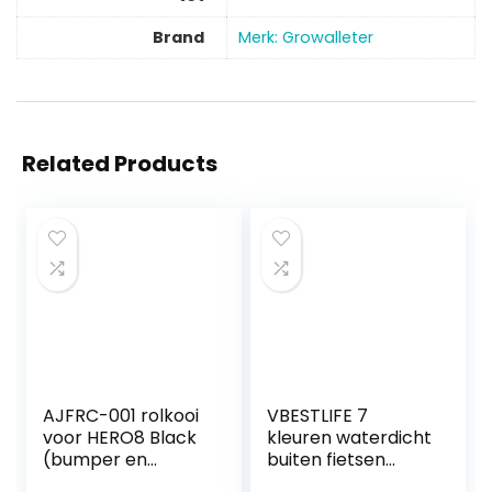
Brand
Merk: Growalleter
Related Products
AJFRC-001 rolkooi
VBESTLIFE 7
voor HERO8 Black
kleuren waterdicht
(bumper en
buiten fietsen
lensbeschermer) |
sport mini DV actie