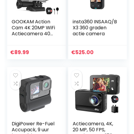
GOOKAM Action
insta360 INSAAQ/B
Cam 4K 20MP WiFi
X3 360 graden
Actiecamera 40M
actie camera
Onderwatercamer
a EIS Sportcamera
met externe
€
89.99
€
525.00
microfoon 2.4G…
DigiPower Re-Fuel
Actiecamera, 4K,
Accupack, 9 uur
20 MP, 50 FPS,