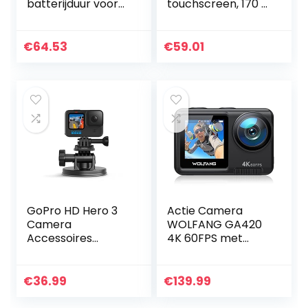
batterijduur voor
touchscreen, 170 °
GoPro HERO11 &
groothoek, 40 m
HERO10 Black &
waterdichte
Hero9 zwart,
camera,
€
64.53
€
59.01
compatibel met
actiecamera met
GoPro…
wifi…
GoPro HD Hero 3
Actie Camera
Camera
WOLFANG GA420
Accessoires
4K 60FPS met
Suction Cup Mount
touchscreen 20MP
– zwart
WiFi
onderwatercamer
€
36.99
€
139.99
a, 10M kale
waterdichte/40M