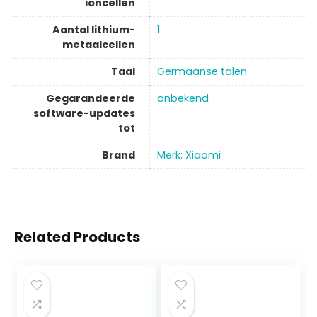
ioncellen
Aantal lithium-
‎1
metaalcellen
Taal
‎Germaanse talen
Gegarandeerde
‎onbekend
software-updates
tot
Brand
Merk: Xiaomi
Related Products