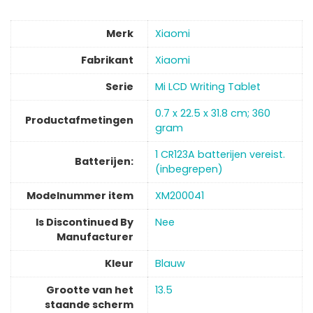
Merk
Xiaomi
Fabrikant
Xiaomi
Serie
‎Mi LCD Writing Tablet
‎0.7 x 22.5 x 31.8 cm; 360
Productafmetingen
gram
‎1 CR123A batterijen vereist.
Batterijen:
(inbegrepen)
Modelnummer item
‎XM200041
Is Discontinued By
‎Nee
Manufacturer
Kleur
‎Blauw
Grootte van het
‎13.5
staande scherm