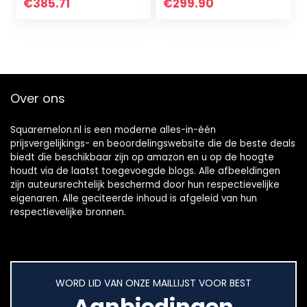
DDR4-SDRAM
WINDOWS 10
€
385.71
€
299.90
256GB SSD WI-FI 5
HOME BLACK
WINDOWS 10
2E9G8EA
HOME SILVER
NX.A6LET.00A
Over ons
Squaremelon.nl is een moderne alles-in-één
prijsvergelijkings- en beoordelingswebsite die de beste deals
biedt die beschikbaar zijn op amazon en u op de hoogte
houdt via de laatst toegevoegde blogs. Alle afbeeldingen
zijn auteursrechtelijk beschermd door hun respectievelijke
eigenaren. Alle geciteerde inhoud is afgeleid van hun
respectievelijke bronnen.
WORD LID VAN ONZE MAILLIJST VOOR BEST
Aanbiedingen