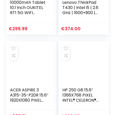
10000mAh Tablet
Lenovo ThinkPad
10.1 Inch OUKITEL
T430 | Intel i5 | 2.6
RT1 5G WIFI
GHz | 1600×900 |
Android 11 Tablets
4-8 GB | 320 –
PC 4GB RAM 64GB
1000 GB HDD / 120
ROM TF128GB
– 240 – 480 GB
€
299.99
€
374.00
Uitbreiding Helio
SSD | Windows 10…
P22 IP68…
ACER ASPIRE 3
HP 250 G8 15.6″
A315-35-P20R 15.6″
1366X768 PIXEL
1920X1080 PIXEL
INTEL® CELERON®
INTEL® PENTIUM®
4GB DDR4-SDRAM
ARGENTO 8GB
256GB SSD WI-FI 6