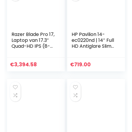
Razer Blade Pro 17,
HP Pavilion 14-
Laptop van 17.3″
ec0220nd | 14″ Full
Quad-HD IPS (8-
HD Antiglare Slim
core Intel i7-
IPS | AMD Ryzen 5
10875H, 8GB RAM,
5500U | 16GB RAM |
512GB eMMC, UMA,
512GB SSD |
€
3,394.58
€
719.00
Windows 10 Home
Windows OS |
(64-bit)), black –
QWERTY
QWERTY
Toetsenbord
Nederlands
Toetsenbord