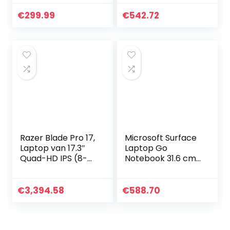
PC 4GB RAM 64GB
RAM | 256 GB SSD
ROM TF128GB
geheugen | Intel
€
299.99
€
542.72
Uitbreiding Helio
UHD Graphics…
P22 IP68…
Razer Blade Pro 17,
Microsoft Surface
Laptop van 17.3″
Laptop Go
Quad-HD IPS (8-
Notebook 31.6 cm
core Intel i7-
(12.4″)
10875H, 8GB RAM,
Touchscreen 10th
512GB eMMC, UMA,
gen Intel Core i5 8
€
3,394.58
€
588.70
Windows 10 Home
GB LPDDR4x-
(64-bit)), black –
SDRAM 128 GB SSD
QWERTY
Wi-Fi 6 (802.11ax)