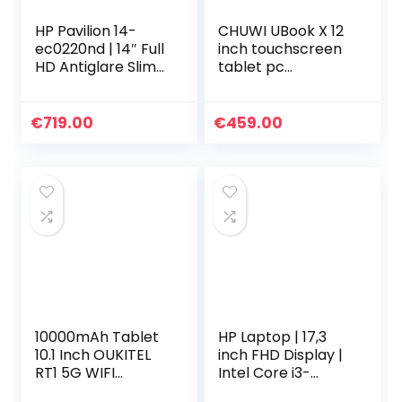
HP Pavilion 14-
CHUWI UBook X 12
ec0220nd | 14″ Full
inch touchscreen
HD Antiglare Slim
tablet pc
IPS | AMD Ryzen 5
gebundeld met
5500U | 16GB RAM |
toetsenbord en
512GB SSD |
pen, 8 GB RAM 256
€
719.00
€
459.00
Windows OS |
GB SSD, 2160 x
QWERTY
1440 pixels…
Toetsenbord
10000mAh Tablet
HP Laptop | 17,3
10.1 Inch OUKITEL
inch FHD Display |
RT1 5G WIFI
Intel Core i3-
Android 11 Tablets
1115G4 | 8 GB DDR4