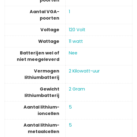
Aantal VGA-
‎1
poorten
Voltage
‎120 Volt
Wattage
‎11 watt
Batterijen wel of
‎Nee
niet meegeleverd
Vermogen
‎2 Kilowatt-uur
lithiumbatterij
Gewicht
‎2 Gram
lithiumbatterij
Aantal lithium-
5
ioncellen
Aantal lithium-
5
metaalcellen