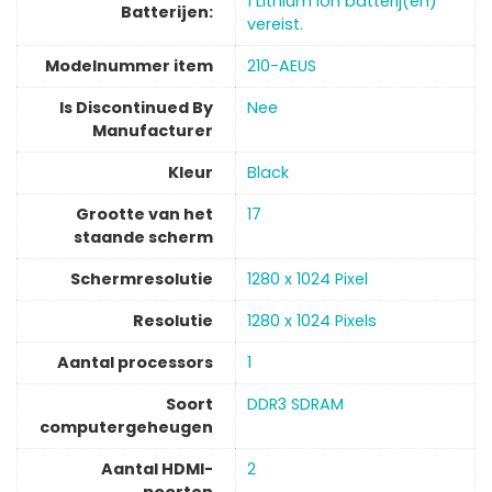
‎1 Lithium ion batterij(en)
Batterijen:
vereist.
Modelnummer item
‎210-AEUS
Is Discontinued By
‎Nee
Manufacturer
Kleur
Black
Grootte van het
‎17
staande scherm
Schermresolutie
‎1280 x 1024 Pixel
Resolutie
‎1280 x 1024 Pixels
Aantal processors
‎1
Soort
‎DDR3 SDRAM
computergeheugen
Aantal HDMI-
‎2
poorten