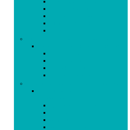
Beveiligingscamera’s
Digitale camera’s
Drones and accessoires
Dummy-camera’s
Lenzen
Batterijen, opladers and accessoires
Batterijen, opladers and accessoires
Batterijladers
Batterijtesters
Oplaadbare batterijen
Wegwerpbatterijen
Computers, onderdelen and accessoires
Computers, onderdelen and
accessoires
Digitale notitieblokken
Laptops
Monitors
Netwerkapparaten