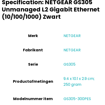
Specification:
NETGEAR GS305
Unmanaged L2 Gigabit Ethernet
(10/100/1000) Zwart
Merk
‎NETGEAR
Fabrikant
‎NETGEAR
Serie
‎GS305
‎9.4 x 10.1 x 2.9 cm;
Productafmetingen
250 gram
Modelnummer item
‎GS305-300PES