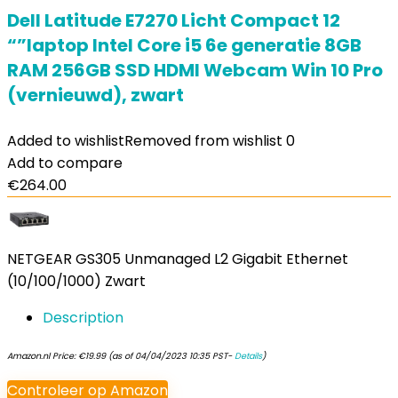
Dell Latitude E7270 Licht Compact 12
“”laptop Intel Core i5 6e generatie 8GB
RAM 256GB SSD HDMI Webcam Win 10 Pro
(vernieuwd), zwart
Added to wishlist
Removed from wishlist
0
Add to compare
€
264.00
NETGEAR GS305 Unmanaged L2 Gigabit Ethernet
(10/100/1000) Zwart
Description
Amazon.nl Price:
€
19.99
(as of 04/04/2023 10:35 PST-
Details
)
Controleer op Amazon