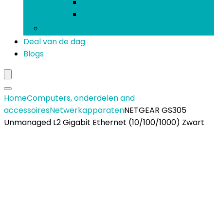
Koptelefoons and oordopjes
Verlengsnoeren
Mobiele telefoons
Deal van de dag
Blogs
Home
Computers, onderdelen and
accessoires
Netwerkapparaten
NETGEAR GS305
Unmanaged L2 Gigabit Ethernet (10/100/1000) Zwart