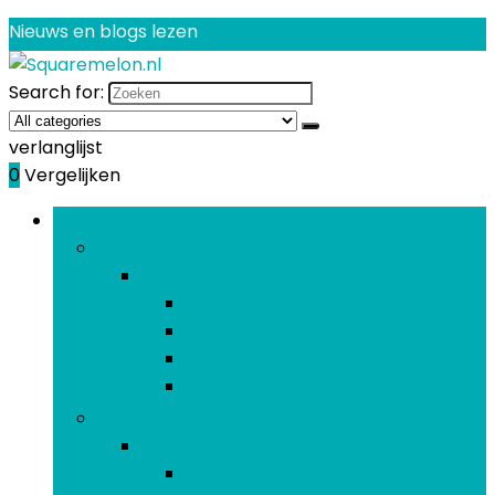
Nieuws en blogs lezen
Search for:
verlanglijst
0
Vergelijken
Bladeren door rubrieken
Auto- & voertuigelektronica
Auto- & voertuigelektronica
Auto-elektronica
Gps-apparatuur
Motorelektronica
Nautische elektronica
Camera and foto
Camera and foto
Actiecamera’s