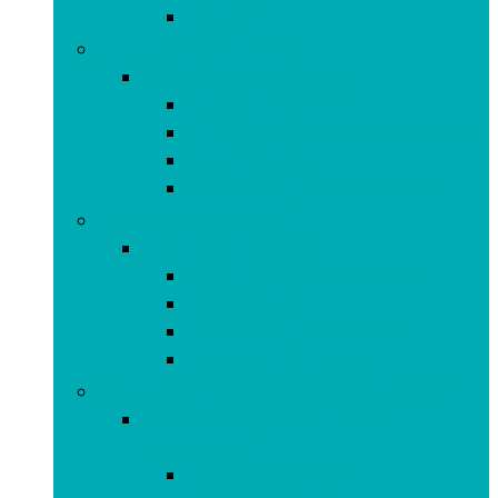
Tablets
Draagbare technologie
Draagbare technologie
Activiteitstrackers
Bluetooth-headsets met 1 oortje
Smartwatches
Virtual Reality-headsets (VR)
Hifi and home-audio
Hifi and home-audio
Compacte stereosystemen
Luidsprekers
Radio’s and gettoblasters
Radiocommunicatie
Koptelefoons, oordopjes and accessoires
Koptelefoons, oordopjes and
accessoires
Hoesjes and cases