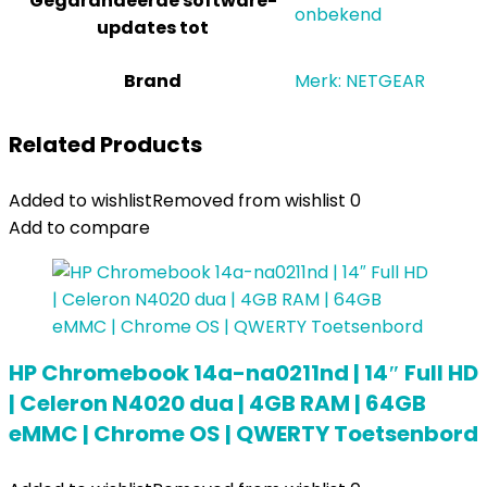
Gegarandeerde software-
‎onbekend
updates tot
Brand
Merk: NETGEAR
Related Products
Added to wishlist
Removed from wishlist
0
Add to compare
HP Chromebook 14a-na0211nd | 14″ Full HD
| Celeron N4020 dua | 4GB RAM | 64GB
eMMC | Chrome OS | QWERTY Toetsenbord