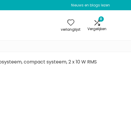
Nieuws en blogs lezen
0
Vergelijken
verlanglijst
rosysteem, compact systeem, 2 x 10 W RMS