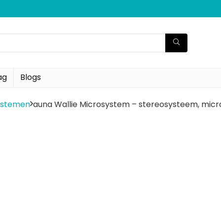
ag
Blogs
ystemen
auna Wallie Microsystem – stereosysteem, mic