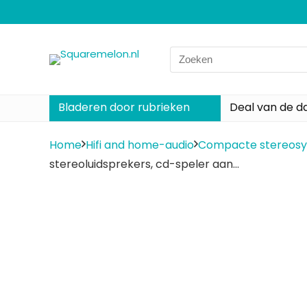
Search
for:
Bladeren door rubrieken
Deal van de d
Home
Hifi and home-audio
Compacte stereos
stereoluidsprekers, cd-speler aan…