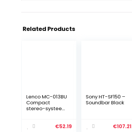
Related Products
Lenco MC-013BU
Sony HT-SF150 –
Compact
Soundbar Black
stereo-systeem
voor kinderen
met cd-speler
en LCD-scherm
€
52.19
€
107.21