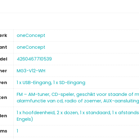
erk
‎oneConcept
ant
‎oneConcept
del
‎4260467710539
mer
‎MG3-V12-WH
ven
‎1 x USB-Eingang, 1 x SD-Eingang
‎FM – AM-tuner, CD-speler, geschikt voor staande of
ken
alarmfunctie van cd, radio of zoemer, AUX-aansluiting
‎1 x hoofdeenheid, 2 x dozen, 1 x standaard, 1 x afstand
len
Engels)
ems
‎1