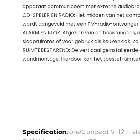
apparaat communiceert met externe audiobronn
CD-SPELER EN RADIO: Het midden van het compa
wordt aangevuld met een FM-radio-ontvanger, d
ALARM EN KLOK: Afgezien van de basisfuncties, 
slaapruimtes of voor gebruik als keukenklok. Zo 
RUIMTEBESPAREND: De verticaal geïnstalleerde c
wandmontage. Hierdoor kan het toestel ruimte
Specification:
oneConcept V-12 – st