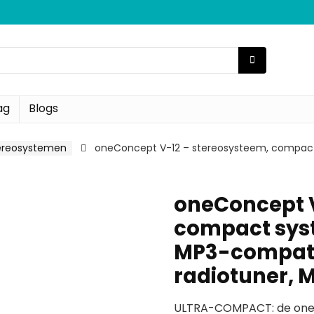
ag
Blogs
ereosystemen
oneConcept V-12 – stereosysteem, compac
oneConcept V
compact sys
MP3-compati
radiotuner, 
ULTRA-COMPACT: de oneC