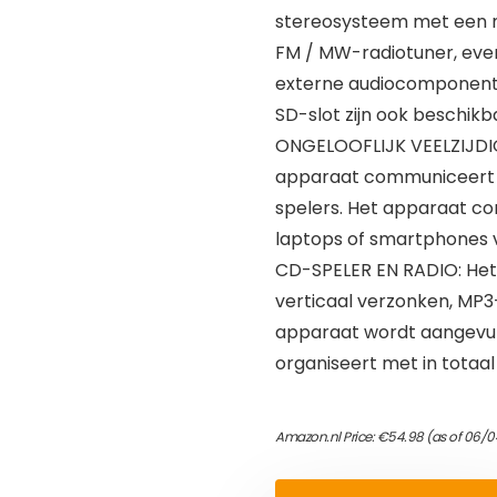
stereosysteem met een 
FM / MW-radiotuner, even
externe audiocomponent
SD-slot zijn ook beschikb
ONGELOOFLIJK VEELZIJDIG
apparaat communiceert 
spelers. Het apparaat c
laptops of smartphones v
CD-SPELER EN RADIO: Het
verticaal verzonken, MP3
apparaat wordt aangevul
organiseert met in totaa
Amazon.nl Price:
€
54.98
(as of 06/0