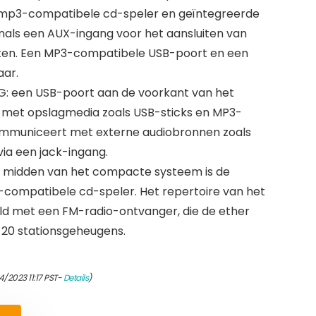
mp3-compatibele cd-speler en geïntegreerde
als een AUX-ingang voor het aansluiten van
en. Een MP3-compatibele USB-poort en een
aar.
: een USB-poort aan de voorkant van het
met opslagmedia zoals USB-sticks en MP3-
ommuniceert met externe audiobronnen zoals
ia een jack-ingang.
 midden van het compacte systeem is de
-compatibele cd-speler. Het repertoire van het
d met een FM-radio-ontvanger, die de ether
l 20 stationsgeheugens.
4/2023 11:17 PST-
Details
)