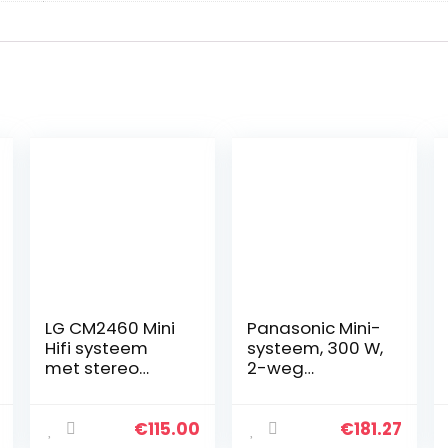
LG CM2460 Mini
Panasonic Mini-
Hifi systeem
systeem, 300 W,
met stereo
2-weg
luidsprekers (1
luidspreker,
paar, 100 Watt
woofer: 13 cm,
RMS)
CD-speler, CD-
€
115.00
€
181.27