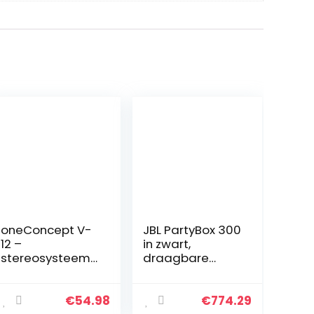
oneConcept V-
JBL PartyBox 300
12 –
in zwart,
stereosysteem,
draagbare
compact
Bluetooth
systeem,
partyluidspreker
microsysteem,
met
€
54.98
€
774.29