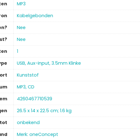
ten
‎MP3
ron
‎Kabelgebonden
en?
‎Nee
st?
‎Nee
ten
‎1
ype
‎USB, Aux-input, 3.5mm Klinke
ort
‎Kunststof
ium
‎MP3, CD
tem
‎4260467710539
gen
‎26.5 x 14 x 22.5 cm; 1.6 kg
tot
‎onbekend
and
Merk: oneConcept