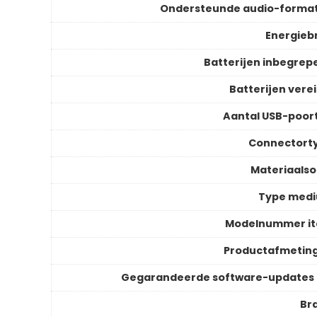
Ondersteunde audio-forma
Energieb
Batterijen inbegrep
Batterijen verei
Aantal USB-poor
Connectort
Materiaalso
Type med
Modelnummer i
Productafmetin
Gegarandeerde software-updates 
Br