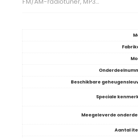
FM/AM-radiotuner, MP3…
M
Fabrik
Mo
Onderdeelnum
Beschikbare geheugensleu
Speciale kenmer
Meegeleverde onderde
Aantal it