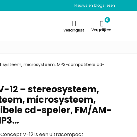
Nieuws en blogs lezen
0
Vergelijken
verlanglijst
t systeem, microsysteem, MP3-compatibele cd-
-12 – stereosysteem,
teem, microsysteem,
bele cd-speler, FM/AM-
MP3…
oncept V-12 is een ultracompact