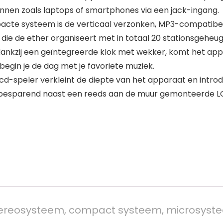
en zoals laptops of smartphones via een jack-ingang.
cte systeem is de verticaal verzonken, MP3-compatibel
ie de ether organiseert met in totaal 20 stationsgeheug
dankzij een geïntegreerde klok met wekker, komt het appa
begin je de dag met je favoriete muziek.
d-speler verkleint de diepte van het apparaat en introd
besparend naast een reeds aan de muur gemonteerde LCD
ereosysteem, compact systeem, microsyste