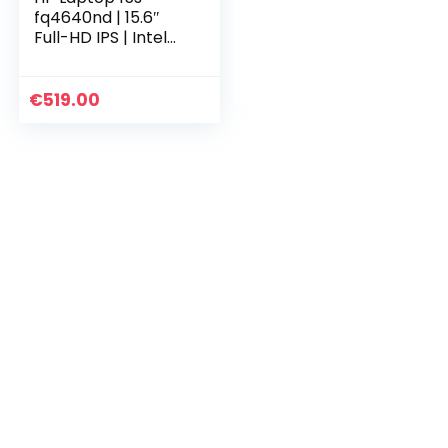
fq4640nd | 15.6″
Full-HD IPS | Intel
i5-1155G7 | 8GB
RAM DDR4 | 512GB
SSD | Windows OS |
€
519.00
QWERTY
Toetsenbord