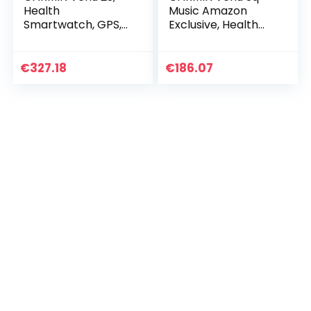
Health
Music Amazon
Smartwatch, GPS,
Exclusive, Health
Slank Design,
Smartwatch, GPS,
Ultrascherp, 1,1-
Waterdicht,
Inch AMOLED-
Muziekopslag, 1,3″
€
327.18
€
186.07
Scherm,
Touchscreen,
Gezondheidsfuncti
Garmin Pay,
es, 25 Sport…
Hartslagmeting