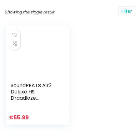
Filter
Showing the single result
SoundPEATS Air3
Deluxe HS
Draadloze
Bluetooth
Oordopjes Hi-Res
Audio Semi-in-ear
€
55.99
LDAC-codec,
Wireless Earbuds
met 4…