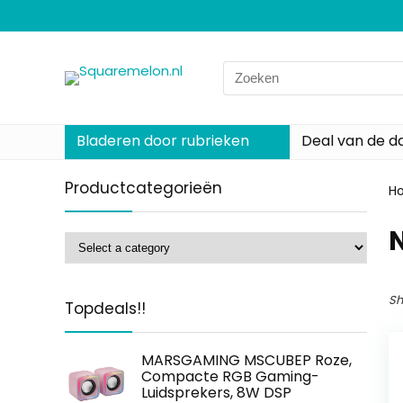
Search
for:
Bladeren door rubrieken
Deal van de d
Productcategorieën
H
‎
Sh
Topdeals!!
MARSGAMING MSCUBEP Roze,
Compacte RGB Gaming-
Luidsprekers, 8W DSP