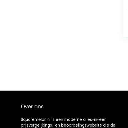
Over ons
Squaremelon.nl is een moderne alles-in-één
prijsvergelijkings- en beoordelingswebsite die de