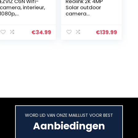
EZVIZ C6N Wifi-
Reolink 2K 4MP
camera, interieur,
Solar outdoor
1080p,
camera
bewakingscamer
355°/140° kantel
a, interieur,
batterij IP-
zwenk-/kantel-/z
camera met
€
34.99
€
139.99
oom, compatibel
persoon/voertuig
met Alexa, 360…
detectie,
2.4/5GHz wifi, PIR…
WORD LID VAN ONZE MAILLIJST VOOR BEST
Aanbiedingen