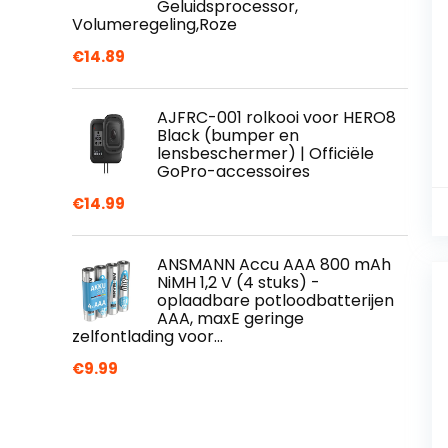
Geluidsprocessor,
Volumeregeling,Roze
€
14.89
AJFRC-001 rolkooi voor HERO8
Black (bumper en
lensbeschermer) | Officiële
GoPro-accessoires
€
14.99
ANSMANN Accu AAA 800 mAh
NiMH 1,2 V (4 stuks) -
oplaadbare potloodbatterijen
AAA, maxE geringe
zelfontlading voor…
€
9.99