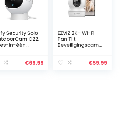
fy Security Solo
EZVIZ 2K+ Wi-Fi
tdoorCam C22,
Pan Tilt
les-in-één
Beveiligingscame
and-alone
ra Binnen voor
ewakingscamer
Babyfoon,
voor buiten, met
Oudere, Huisdier
€
69.99
€
59.99
80p resolutie…
met Smart
Tracking/Slaapm
odus…