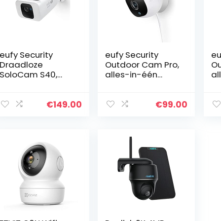
eufy Security
eufy Security
eu
Draadloze
Outdoor Cam Pro,
Ou
SoloCam S40,
alles-in-één
al
draadloos,
standalone
st
beveiligingscame
buiten
b
ra voor buiten,
bewakingscamer
a 
€
149.00
€
99.00
wifi, camera met
a met 2K
10
schijnwerper…
resolutie,
spotlight,
nachtzicht in…