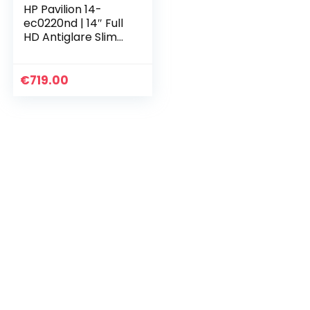
HP Pavilion 14-
ec0220nd | 14″ Full
HD Antiglare Slim
IPS | AMD Ryzen 5
5500U | 16GB RAM |
512GB SSD |
€
719.00
Windows OS |
QWERTY
Toetsenbord