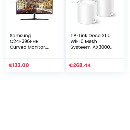
Samsung
TP-Link Deco X50
C24F396FHR
WiFi 6 Mesh
Curved Monitor,
Systeem, AX3000
60,9 cm (24 inch),
Dual Band 160MHz,
Energieklasse A,
Bereik tot 604m²,
zwart
WPA3, AI-
€
133.00
€
268.44
gestuurde mesh,
HomeShield…