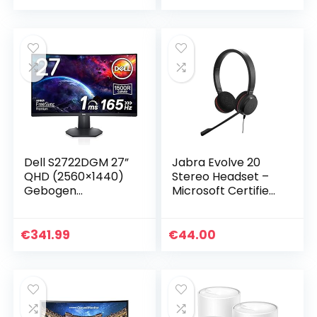
G-Sync
Compatible…
Dell S2722DGM 27”
Jabra Evolve 20
QHD (2560×1440)
Stereo Headset –
Gebogen
Microsoft Certified
Gamingmonitor,
Headphones for
165Hz, VA, 1ms, AMD
VoIP Softphone
FreeSync Premium,
with Passive Noise
€
341.99
€
44.00
99% sRGB,
Cancellation –
DisplayPort…
USB…