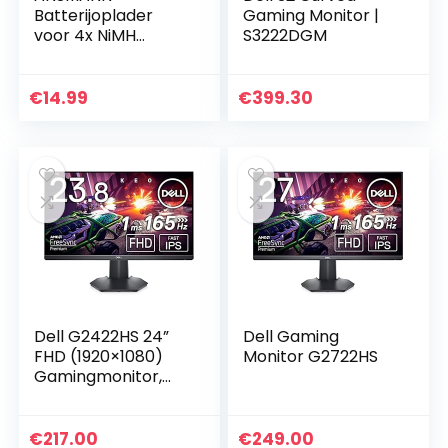
Batterijoplader
Gaming Monitor |
voor 4x NiMH
S3222DGM
AA/AAA-accu’s en
oplaadbare
batterijen – Accu-
€
14.99
€
399.30
oplader met
repair-modus
voor…
Dell G2422HS 24”
Dell Gaming
FHD (1920×1080)
Monitor G2722HS
Gamingmonitor,
165Hz, Fast IPS, 1ms,
AMD FreeSync
Premium, NVIDIA
€
217.00
€
249.00