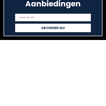
Aanbiedingen
Snelle links
Home
Alles winkelen
Blogs
Onze webshops
Adverteren
Verklaringen