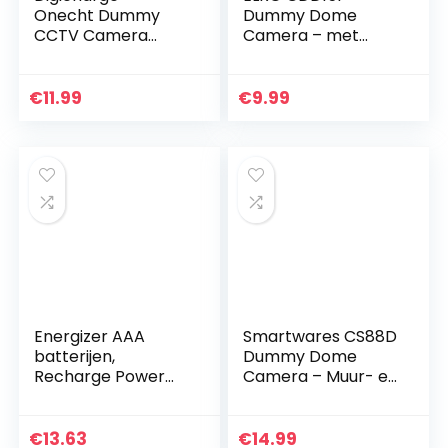
Onecht Dummy
Dummy Dome
CCTV Camera
Camera – met
Binnen OF Buiten
flitslicht, 1 stuk
CCTV Beveiliging
Imitatie
€
11.99
€
9.99
Surveillance Cam
Knipperende LED (1
STKS…
Energizer AAA
Smartwares CS88D
batterijen,
Dummy Dome
Recharge Power
Camera – Muur- en
Plus accu, 4
wandmontage –
oplaadbare
Voor binnen en
batterijen AAA
buiten gebruik –
€
13.63
€
14.99