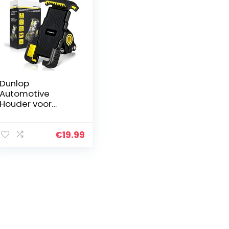
Dunlop
Automotive
Houder voor
mobiele telefoon
voor fiets en
motorfiets, veilige
€
19.99
universele
mobiele telefoon
voor iPhone…