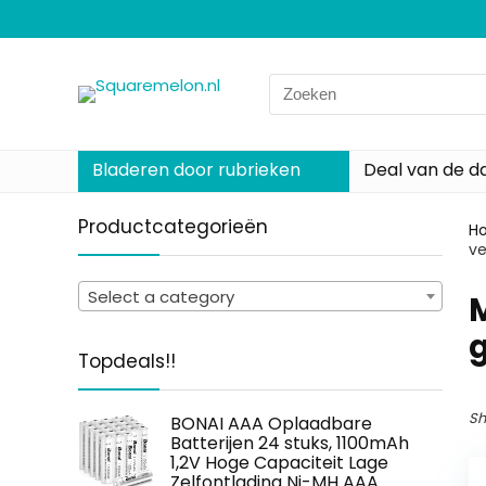
Search
for:
Bladeren door rubrieken
Deal van de d
Productcategorieën
H
ve
Select a category
‎
Topdeals!!
Sh
BONAI AAA Oplaadbare
Batterijen 24 stuks, 1100mAh
1,2V Hoge Capaciteit Lage
Zelfontlading Ni-MH AAA