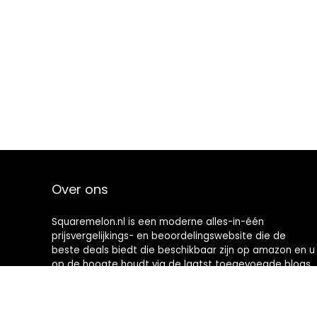
Over ons
Squaremelon.nl is een moderne alles-in-één
prijsvergelijkings- en beoordelingswebsite die de
beste deals biedt die beschikbaar zijn op amazon en u
op de hoogte houdt via de laatst toegevoegde blogs.
Alle afbeeldingen zijn auteursrechtelijk beschermd
door hun respectievelijke eigenaren. Alle geciteerde
inhoud is afgeleid van hun respectievelijke bronnen.