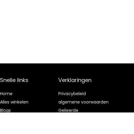
Snelle links
Verklaringen
Home
Privacybeleid
Alles winkelen
algemene voorwaarden
Blogs
Gelieerde
openbaarmaking
Onze webshops
Adverteren